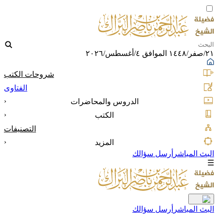
٢١/صفر/١٤٤٨ الموافق ٤/أغسطس/٢٠٢٦
شروحات الكتب
الفتاوى
‹
الدروس والمحاضرات
‹
الكتب
التصنيفات
‹
المزيد
البث المباشر
أرسل سؤالك
☰
البث المباشر
أرسل سؤالك