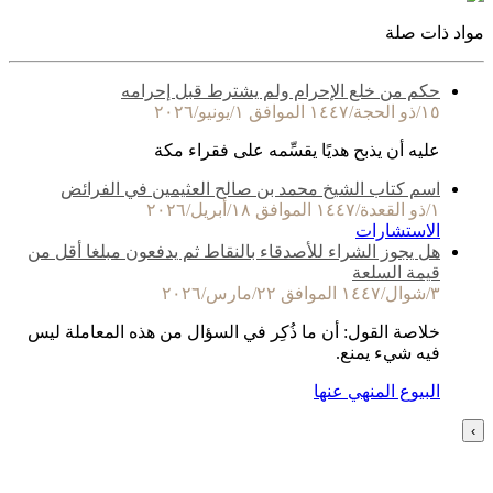
مواد ذات صلة
حكم من خلع الإحرام ولم يشترط قبل إحرامه
١٥/ذو الحجة/١٤٤٧ الموافق ١/يونيو/٢٠٢٦
عليه أن يذبح هديًا يقسِّمه على فقراء مكة
اسم كتاب الشيخ محمد بن صالح العثيمين في الفرائض
١/ذو القعدة/١٤٤٧ الموافق ١٨/أبريل/٢٠٢٦
الاستشارات
هل يجوز الشراء للأصدقاء بالنقاط ثم يدفعون مبلغا أقل من
قيمة السلعة
٣/شوال/١٤٤٧ الموافق ٢٢/مارس/٢٠٢٦
خلاصة القول: أن ما ذُكِر في السؤال من هذه المعاملة ليس
فيه شيء يمنع.
البيوع المنهي عنها
›