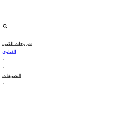
شروحات الكتب
الفتاوى
‹
‹
التصنيفات
‹