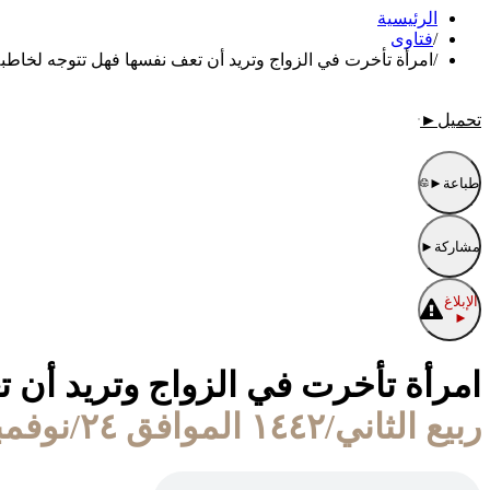
الرئيسية
/
فتاوى
/
امرأة تأخرت في الزواج وتريد أن تعف نفسها فهل تتوجه لخاطبة
تحميل
►
طباعة
►
مشاركة
►
الإبلاغ
►
امرأة تأخرت في الزواج وتريد أن ت
ربيع الثاني/١٤٤٢ الموافق ٢٤/نوفمبر/٢٠٢٠