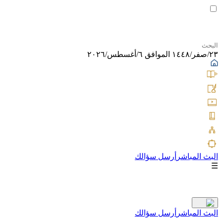
٢٣/صفر/١٤٤٨ الموافق ٦/أغسطس/٢٠٢٦
البث المباشر
أرسل سؤالك
☰
البث المباشر
أرسل سؤالك