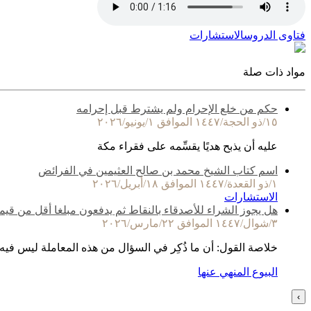
فتاوى الدروس
الاستشارات
مواد ذات صلة
حكم من خلع الإحرام ولم يشترط قبل إحرامه
١٥/ذو الحجة/١٤٤٧ الموافق ١/يونيو/٢٠٢٦
عليه أن يذبح هديًا يقسِّمه على فقراء مكة
اسم كتاب الشيخ محمد بن صالح العثيمين في الفرائض
١/ذو القعدة/١٤٤٧ الموافق ١٨/أبريل/٢٠٢٦
الاستشارات
هل يجوز الشراء للأصدقاء بالنقاط ثم يدفعون مبلغا أقل من قيم
٣/شوال/١٤٤٧ الموافق ٢٢/مارس/٢٠٢٦
خلاصة القول: أن ما ذُكِر في السؤال من هذه المعاملة ليس فيه
البيوع المنهي عنها
›