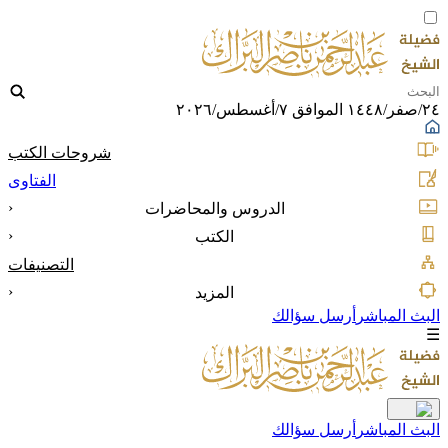
٢٤/صفر/١٤٤٨ الموافق ٧/أغسطس/٢٠٢٦
شروحات الكتب
الفتاوى
‹
الدروس والمحاضرات
‹
الكتب
التصنيفات
‹
المزيد
البث المباشر
أرسل سؤالك
☰
البث المباشر
أرسل سؤالك