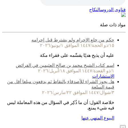
فتاوى الدروس
النكاح
مواد ذات صلة
حكم من خلع الإحرام ولم يشترط قبل إحرامه
١٥/ذو الحجة/١٤٤٧ الموافق ١/يونيو/٢٠٢٦
عليه أن يذبح هديًا يقسِّمه على فقراء مكة
اسم كتاب الشيخ محمد بن صالح العثيمين في الفرائض
١/ذو القعدة/١٤٤٧ الموافق ١٨/أبريل/٢٠٢٦
الاستشارات
هل يجوز الشراء للأصدقاء بالنقاط ثم يدفعون مبلغا أقل من
قيمة السلعة
٣/شوال/١٤٤٧ الموافق ٢٢/مارس/٢٠٢٦
خلاصة القول: أن ما ذُكِر في السؤال من هذه المعاملة ليس
فيه شيء يمنع.
البيوع المنهي عنها