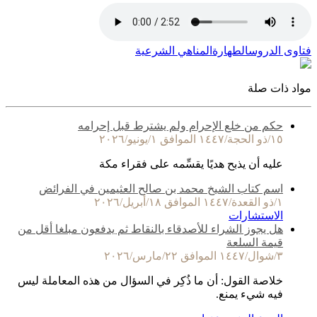
فتاوى الدروس
الطهارة
المناهي الشرعية
مواد ذات صلة
حكم من خلع الإحرام ولم يشترط قبل إحرامه
١٥/ذو الحجة/١٤٤٧ الموافق ١/يونيو/٢٠٢٦
عليه أن يذبح هديًا يقسِّمه على فقراء مكة
اسم كتاب الشيخ محمد بن صالح العثيمين في الفرائض
١/ذو القعدة/١٤٤٧ الموافق ١٨/أبريل/٢٠٢٦
الاستشارات
هل يجوز الشراء للأصدقاء بالنقاط ثم يدفعون مبلغا أقل من
قيمة السلعة
٣/شوال/١٤٤٧ الموافق ٢٢/مارس/٢٠٢٦
خلاصة القول: أن ما ذُكِر في السؤال من هذه المعاملة ليس
فيه شيء يمنع.