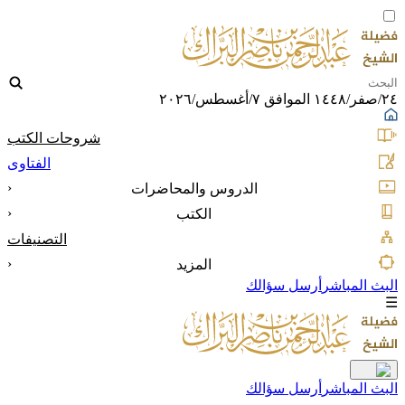
٢٤/صفر/١٤٤٨ الموافق ٧/أغسطس/٢٠٢٦
شروحات الكتب
الفتاوى
‹
الدروس والمحاضرات
‹
الكتب
التصنيفات
‹
المزيد
البث المباشر
أرسل سؤالك
☰
البث المباشر
أرسل سؤالك