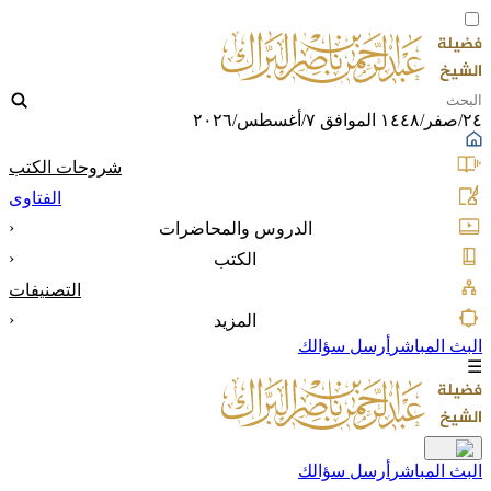
٢٤/صفر/١٤٤٨ الموافق ٧/أغسطس/٢٠٢٦
شروحات الكتب
الفتاوى
‹
الدروس والمحاضرات
‹
الكتب
التصنيفات
‹
المزيد
البث المباشر
أرسل سؤالك
☰
البث المباشر
أرسل سؤالك