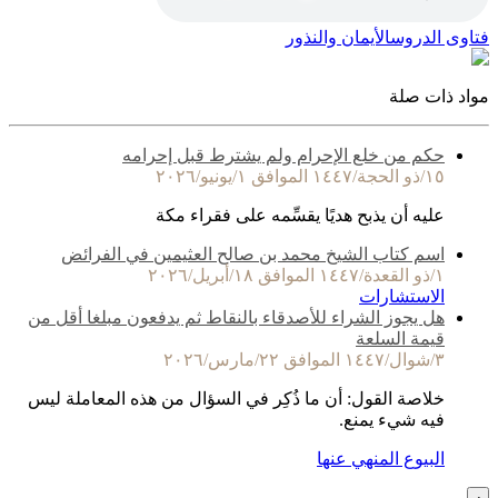
فتاوى الدروس
الأيمان والنذور
مواد ذات صلة
حكم من خلع الإحرام ولم يشترط قبل إحرامه
١٥/ذو الحجة/١٤٤٧ الموافق ١/يونيو/٢٠٢٦
عليه أن يذبح هديًا يقسِّمه على فقراء مكة
اسم كتاب الشيخ محمد بن صالح العثيمين في الفرائض
١/ذو القعدة/١٤٤٧ الموافق ١٨/أبريل/٢٠٢٦
الاستشارات
هل يجوز الشراء للأصدقاء بالنقاط ثم يدفعون مبلغا أقل من
قيمة السلعة
٣/شوال/١٤٤٧ الموافق ٢٢/مارس/٢٠٢٦
خلاصة القول: أن ما ذُكِر في السؤال من هذه المعاملة ليس
فيه شيء يمنع.
البيوع المنهي عنها