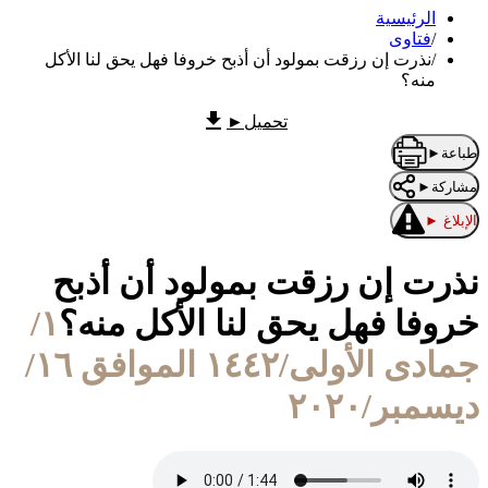
الرئيسية
/
فتاوى
/
نذرت إن رزقت بمولود أن أذبح خروفا فهل يحق لنا الأكل
منه؟
تحميل
►
طباعة
►
مشاركة
►
الإبلاغ
►
نذرت إن رزقت بمولود أن أذبح
خروفا فهل يحق لنا الأكل منه؟
١/
جمادى الأولى/١٤٤٢ الموافق ١٦/
ديسمبر/٢٠٢٠