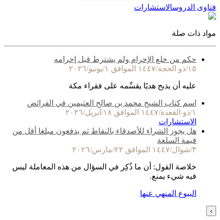
فتاوى الدروس
الاستشارات
مواد ذات صلة
حكم من خلع الإحرام ولم يشترط قبل إحرامه
١٥/ذو الحجة/١٤٤٧ الموافق ١/يونيو/٢٠٢٦
عليه أن يذبح هديًا يقسِّمه على فقراء مكة
اسم كتاب الشيخ محمد بن صالح العثيمين في الفرائض
١/ذو القعدة/١٤٤٧ الموافق ١٨/أبريل/٢٠٢٦
الاستشارات
هل يجوز الشراء للأصدقاء بالنقاط ثم يدفعون مبلغا أقل من
قيمة السلعة
٣/شوال/١٤٤٧ الموافق ٢٢/مارس/٢٠٢٦
خلاصة القول: أن ما ذُكِر في السؤال من هذه المعاملة ليس
فيه شيء يمنع.
البيوع المنهي عنها
›