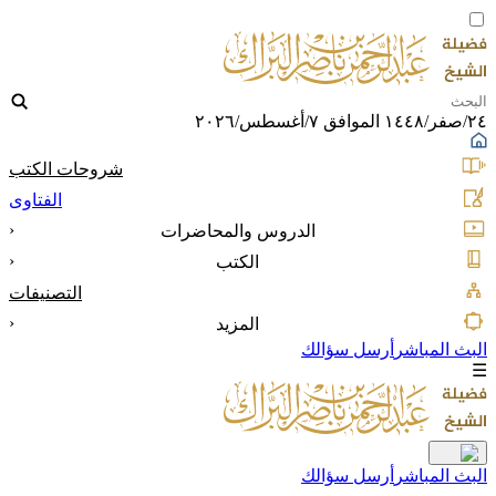
٢٤/صفر/١٤٤٨ الموافق ٧/أغسطس/٢٠٢٦
شروحات الكتب
الفتاوى
‹
الدروس والمحاضرات
‹
الكتب
التصنيفات
‹
المزيد
البث المباشر
أرسل سؤالك
☰
البث المباشر
أرسل سؤالك