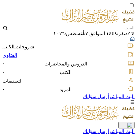
٢٤/صفر/١٤٤٨ الموافق ٧/أغسطس/٢٠٢٦
شروحات الكتب
الفتاوى
‹
الدروس والمحاضرات
‹
الكتب
التصنيفات
‹
المزيد
البث المباشر
أرسل سؤالك
☰
البث المباشر
أرسل سؤالك