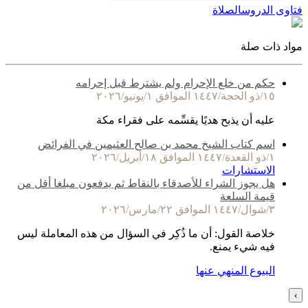
فتاوى الدروس
الصلاة
مواد ذات صلة
حكم من خلع الإحرام ولم يشترط قبل إحرامه
١٥/ذو الحجة/١٤٤٧ الموافق ١/يونيو/٢٠٢٦
عليه أن يذبح هديًا يقسِّمه على فقراء مكة
اسم كتاب الشيخ محمد بن صالح العثيمين في الفرائض
١/ذو القعدة/١٤٤٧ الموافق ١٨/أبريل/٢٠٢٦
الاستشارات
هل يجوز الشراء للأصدقاء بالنقاط ثم يدفعون مبلغا أقل من
قيمة السلعة
٣/شوال/١٤٤٧ الموافق ٢٢/مارس/٢٠٢٦
خلاصة القول: أن ما ذُكِر في السؤال من هذه المعاملة ليس
فيه شيء يمنع.
البيوع المنهي عنها
›