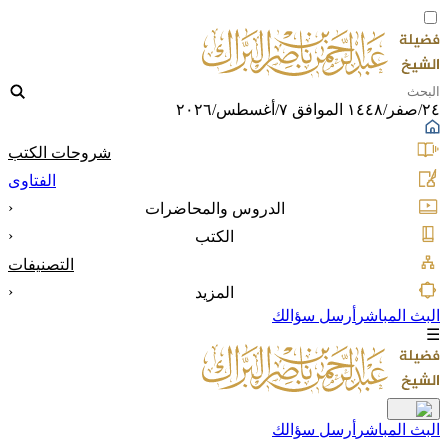
٢٤/صفر/١٤٤٨ الموافق ٧/أغسطس/٢٠٢٦
شروحات الكتب
الفتاوى
‹
الدروس والمحاضرات
‹
الكتب
التصنيفات
‹
المزيد
البث المباشر
أرسل سؤالك
☰
البث المباشر
أرسل سؤالك