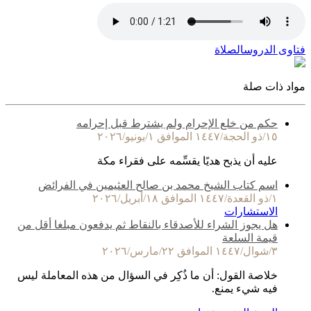
فتاوى الدروس
الصلاة
مواد ذات صلة
حكم من خلع الإحرام ولم يشترط قبل إحرامه
١٥/ذو الحجة/١٤٤٧ الموافق ١/يونيو/٢٠٢٦
عليه أن يذبح هديًا يقسِّمه على فقراء مكة
اسم كتاب الشيخ محمد بن صالح العثيمين في الفرائض
١/ذو القعدة/١٤٤٧ الموافق ١٨/أبريل/٢٠٢٦
الاستشارات
هل يجوز الشراء للأصدقاء بالنقاط ثم يدفعون مبلغا أقل من
قيمة السلعة
٣/شوال/١٤٤٧ الموافق ٢٢/مارس/٢٠٢٦
خلاصة القول: أن ما ذُكِر في السؤال من هذه المعاملة ليس
فيه شيء يمنع.