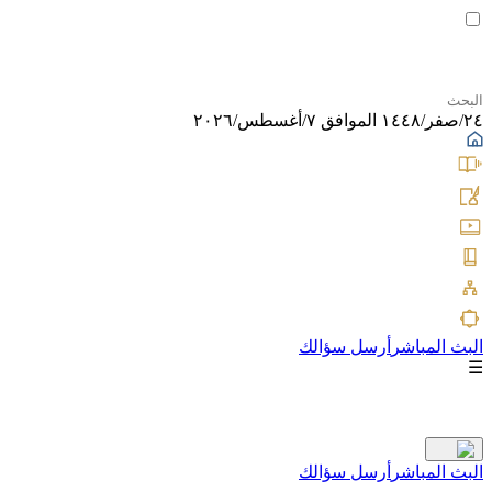
٢٤/صفر/١٤٤٨ الموافق ٧/أغسطس/٢٠٢٦
البث المباشر
أرسل سؤالك
☰
البث المباشر
أرسل سؤالك