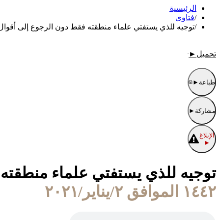
الرئيسية
/
فتاوى
/
توجيه للذي يستفتي علماء منطقته فقط دون الرجوع إلى أقوال 
تحميل
►
طباعة
►
مشاركة
►
الإبلاغ
►
توجيه للذي يستفتي علماء منطقته 
١٤٤٢ الموافق ٢/يناير/٢٠٢١