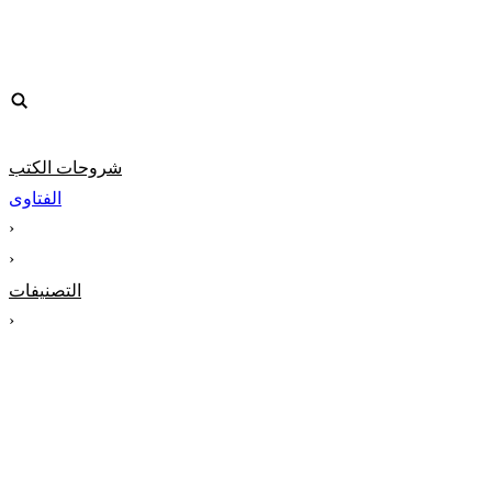
شروحات الكتب
الفتاوى
‹
‹
التصنيفات
‹