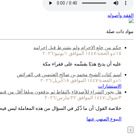
الفقه وأصوله
مواد ذات صلة
حكم من خلع الإحرام ولم يشترط قبل إحرامه
١٥/ذو الحجة/١٤٤٧ الموافق ١/يونيو/٢٠٢٦
عليه أن يذبح هديًا يقسِّمه على فقراء مكة
اسم كتاب الشيخ محمد بن صالح العثيمين في الفرائض
١/ذو القعدة/١٤٤٧ الموافق ١٨/أبريل/٢٠٢٦
الاستشارات
هل يجوز الشراء للأصدقاء بالنقاط ثم يدفعون مبلغا أقل من قيم
٣/شوال/١٤٤٧ الموافق ٢٢/مارس/٢٠٢٦
خلاصة القول: أن ما ذُكِر في السؤال من هذه المعاملة ليس فيه
البيوع المنهي عنها
›