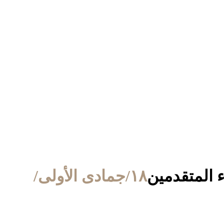
 المتقدمين
١٨/جمادى الأولى/