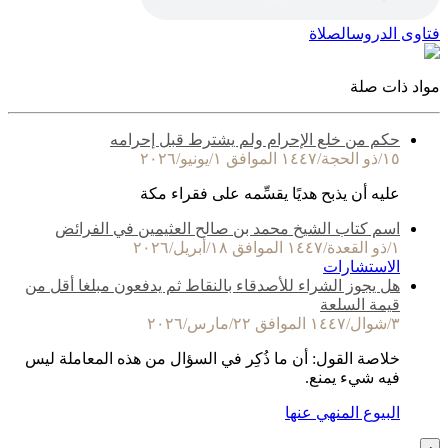
فتاوى الدروس
الصلاة
مواد ذات صلة
حكم من خلع الإحرام ولم يشترط قبل إحرامه
١٥/ذو الحجة/١٤٤٧ الموافق ١/يونيو/٢٠٢٦
عليه أن يذبح هديًا يقسِّمه على فقراء مكة
اسم كتاب الشيخ محمد بن صالح العثيمين في الفرائض
١/ذو القعدة/١٤٤٧ الموافق ١٨/أبريل/٢٠٢٦
الاستشارات
هل يجوز الشراء للأصدقاء بالنقاط ثم يدفعون مبلغا أقل من
قيمة السلعة
٣/شوال/١٤٤٧ الموافق ٢٢/مارس/٢٠٢٦
خلاصة القول: أن ما ذُكِر في السؤال من هذه المعاملة ليس
فيه شيء يمنع.
البيوع المنهي عنها