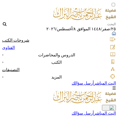
٢٥/صفر/١٤٤٨ الموافق ٨/أغسطس/٢٠٢٦
شروحات الكتب
الفتاوى
‹
الدروس والمحاضرات
‹
الكتب
التصنيفات
‹
المزيد
البث المباشر
أرسل سؤالك
☰
البث المباشر
أرسل سؤالك