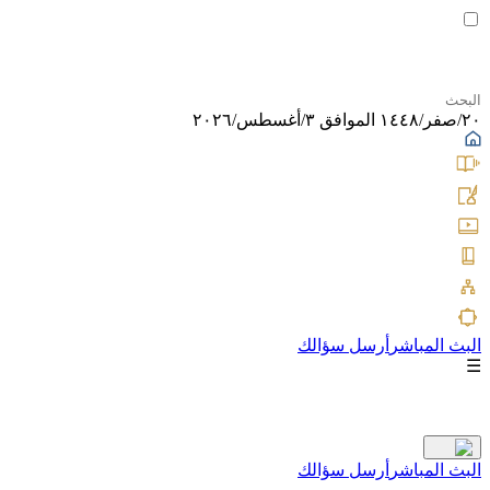
٢٠/صفر/١٤٤٨ الموافق ٣/أغسطس/٢٠٢٦
البث المباشر
أرسل سؤالك
☰
البث المباشر
أرسل سؤالك