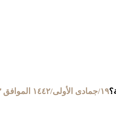
؟
١٩/جمادى الأولى/١٤٤٢ الموافق ٣/يناير/٢٠٢١