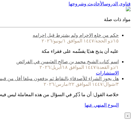
فتاوى الدروس
الأحاديث وشروحها
مواد ذات صلة
حكم من خلع الإحرام ولم يشترط قبل إحرامه
١٥/ذو الحجة/١٤٤٧ الموافق ١/يونيو/٢٠٢٦
عليه أن يذبح هديًا يقسِّمه على فقراء مكة
اسم كتاب الشيخ محمد بن صالح العثيمين في الفرائض
١/ذو القعدة/١٤٤٧ الموافق ١٨/أبريل/٢٠٢٦
الاستشارات
هل يجوز الشراء للأصدقاء بالنقاط ثم يدفعون مبلغا أقل من قيم
٣/شوال/١٤٤٧ الموافق ٢٢/مارس/٢٠٢٦
خلاصة القول: أن ما ذُكِر في السؤال من هذه المعاملة ليس فيه
البيوع المنهي عنها
›