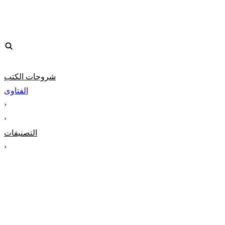
شروحات الكتب
الفتاوى
‹
‹
التصنيفات
‹