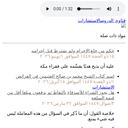
فتاوى الدروس
الاستشارات
مواد ذات صلة
حكم من خلع الإحرام ولم يشترط قبل إحرامه
١٥/ذو الحجة/١٤٤٧ الموافق ١/يونيو/٢٠٢٦
عليه أن يذبح هديًا يقسِّمه على فقراء مكة
اسم كتاب الشيخ محمد بن صالح العثيمين في الفرائض
١/ذو القعدة/١٤٤٧ الموافق ١٨/أبريل/٢٠٢٦
الاستشارات
هل يجوز الشراء للأصدقاء بالنقاط ثم يدفعون مبلغا أقل من
قيمة السلعة
٣/شوال/١٤٤٧ الموافق ٢٢/مارس/٢٠٢٦
خلاصة القول: أن ما ذُكِر في السؤال من هذه المعاملة ليس
فيه شيء يمنع.