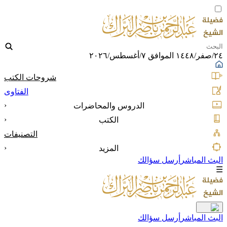
٢٤/صفر/١٤٤٨ الموافق ٧/أغسطس/٢٠٢٦
شروحات الكتب
الفتاوى
‹
الدروس والمحاضرات
‹
الكتب
التصنيفات
‹
المزيد
البث المباشر
أرسل سؤالك
☰
البث المباشر
أرسل سؤالك