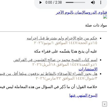
فتاوى الدروس
الإيمان باليوم الآخر
مواد ذات صلة
حكم من خلع الإحرام ولم يشترط قبل إحرامه
١٥/ذو الحجة/١٤٤٧ الموافق ١/يونيو/٢٠٢٦
عليه أن يذبح هديًا يقسِّمه على فقراء مكة
اسم كتاب الشيخ محمد بن صالح العثيمين في الفرائض
١/ذو القعدة/١٤٤٧ الموافق ١٨/أبريل/٢٠٢٦
الاستشارات
هل يجوز الشراء للأصدقاء بالنقاط ثم يدفعون مبلغا أقل من قيم
٣/شوال/١٤٤٧ الموافق ٢٢/مارس/٢٠٢٦
خلاصة القول: أن ما ذُكِر في السؤال من هذه المعاملة ليس فيه
البيوع المنهي عنها
›