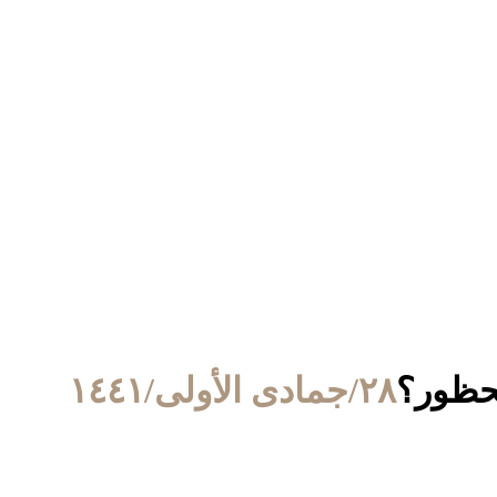
محظور؟
٢٨/جمادى الأولى/١٤٤١