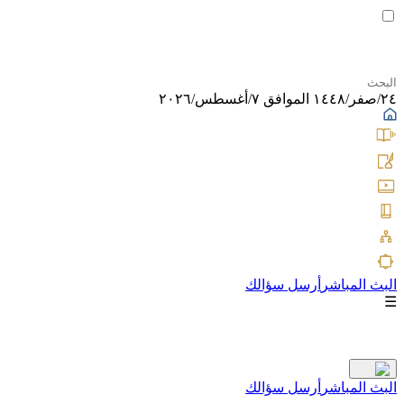
٢٤/صفر/١٤٤٨ الموافق ٧/أغسطس/٢٠٢٦
البث المباشر
أرسل سؤالك
☰
البث المباشر
أرسل سؤالك