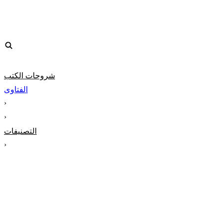
شروحات الكتب
الفتاوى
‹
‹
التصنيفات
‹