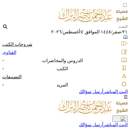
٢١/صفر/١٤٤٨ الموافق ٤/أغسطس/٢٠٢٦
شروحات الكتب
الفتاوى
‹
الدروس والمحاضرات
‹
الكتب
التصنيفات
‹
المزيد
البث المباشر
أرسل سؤالك
☰
البث المباشر
أرسل سؤالك