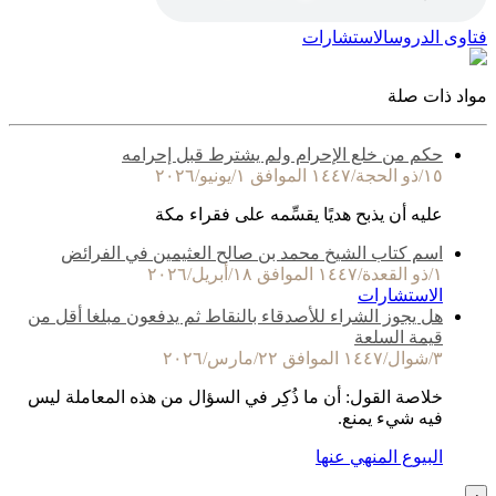
فتاوى الدروس
الاستشارات
مواد ذات صلة
حكم من خلع الإحرام ولم يشترط قبل إحرامه
١٥/ذو الحجة/١٤٤٧ الموافق ١/يونيو/٢٠٢٦
عليه أن يذبح هديًا يقسِّمه على فقراء مكة
اسم كتاب الشيخ محمد بن صالح العثيمين في الفرائض
١/ذو القعدة/١٤٤٧ الموافق ١٨/أبريل/٢٠٢٦
الاستشارات
هل يجوز الشراء للأصدقاء بالنقاط ثم يدفعون مبلغا أقل من
قيمة السلعة
٣/شوال/١٤٤٧ الموافق ٢٢/مارس/٢٠٢٦
خلاصة القول: أن ما ذُكِر في السؤال من هذه المعاملة ليس
فيه شيء يمنع.
البيوع المنهي عنها