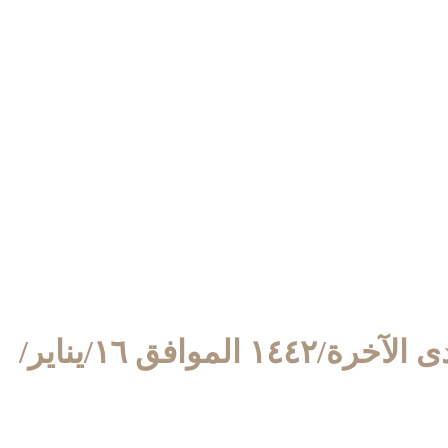
٣/جمادى الآخرة/١٤٤٢ الموافق ١٦/يناير/