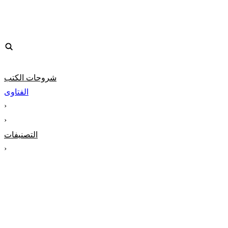
شروحات الكتب
الفتاوى
‹
‹
التصنيفات
‹