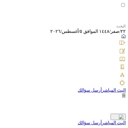
٢٢/صفر/١٤٤٨ الموافق ٥/أغسطس/٢٠٢٦
البث المباشر
أرسل سؤالك
☰
البث المباشر
أرسل سؤالك