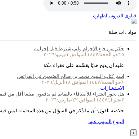
فتاوى الدروس
الطهارة
مواد ذات صلة
حكم من خلع الإحرام ولم يشترط قبل إحرامه
١٥/ذو الحجة/١٤٤٧ الموافق ١/يونيو/٢٠٢٦
عليه أن يذبح هديًا يقسِّمه على فقراء مكة
اسم كتاب الشيخ محمد بن صالح العثيمين في الفرائض
١/ذو القعدة/١٤٤٧ الموافق ١٨/أبريل/٢٠٢٦
الاستشارات
هل يجوز الشراء للأصدقاء بالنقاط ثم يدفعون مبلغا أقل من قيم
٣/شوال/١٤٤٧ الموافق ٢٢/مارس/٢٠٢٦
خلاصة القول: أن ما ذُكِر في السؤال من هذه المعاملة ليس فيه
البيوع المنهي عنها
›