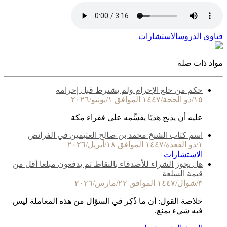
فتاوى الدروس
الاستشارات
مواد ذات صلة
حكم من خلع الإحرام ولم يشترط قبل إحرامه
١٥/ذو الحجة/١٤٤٧ الموافق ١/يونيو/٢٠٢٦
عليه أن يذبح هديًا يقسِّمه على فقراء مكة
اسم كتاب الشيخ محمد بن صالح العثيمين في الفرائض
١/ذو القعدة/١٤٤٧ الموافق ١٨/أبريل/٢٠٢٦
الاستشارات
هل يجوز الشراء للأصدقاء بالنقاط ثم يدفعون مبلغا أقل من
قيمة السلعة
٣/شوال/١٤٤٧ الموافق ٢٢/مارس/٢٠٢٦
خلاصة القول: أن ما ذُكِر في السؤال من هذه المعاملة ليس
فيه شيء يمنع.