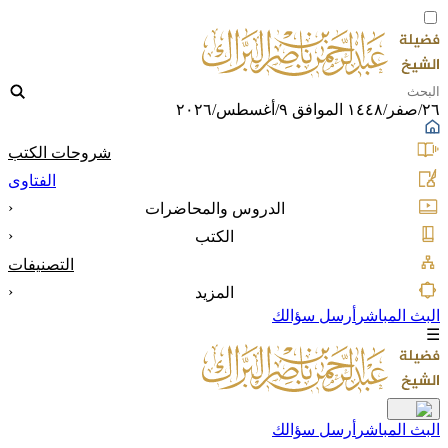
٢٦/صفر/١٤٤٨ الموافق ٩/أغسطس/٢٠٢٦
شروحات الكتب
الفتاوى
‹
الدروس والمحاضرات
‹
الكتب
التصنيفات
‹
المزيد
البث المباشر
أرسل سؤالك
☰
البث المباشر
أرسل سؤالك