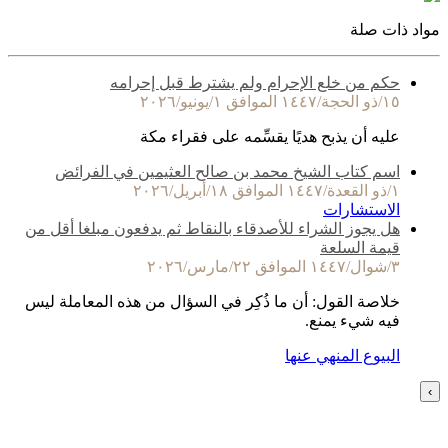
مواد ذات صلة
حكم من خلع الإحرام ولم يشترط قبل إحرامه
١٥/ذو الحجة/١٤٤٧ الموافق ١/يونيو/٢٠٢٦
عليه أن يذبح هديًا يقسِّمه على فقراء مكة
اسم كتاب الشيخ محمد بن صالح العثيمين في الفرائض
١/ذو القعدة/١٤٤٧ الموافق ١٨/أبريل/٢٠٢٦
الاستشارات
هل يجوز الشراء للأصدقاء بالنقاط ثم يدفعون مبلغا أقل من
قيمة السلعة
٣/شوال/١٤٤٧ الموافق ٢٢/مارس/٢٠٢٦
خلاصة القول: أن ما ذُكِر في السؤال من هذه المعاملة ليس
فيه شيء يمنع.
البيوع المنهي عنها
›