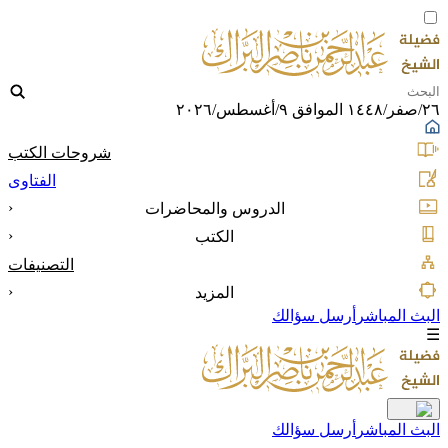
٢٦/صفر/١٤٤٨ الموافق ٩/أغسطس/٢٠٢٦
شروحات الكتب
الفتاوى
‹
الدروس والمحاضرات
‹
الكتب
التصنيفات
‹
المزيد
البث المباشر
أرسل سؤالك
☰
البث المباشر
أرسل سؤالك