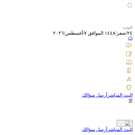
٢٤/صفر/١٤٤٨ الموافق ٧/أغسطس/٢٠٢٦
البث المباشر
أرسل سؤالك
☰
البث المباشر
أرسل سؤالك