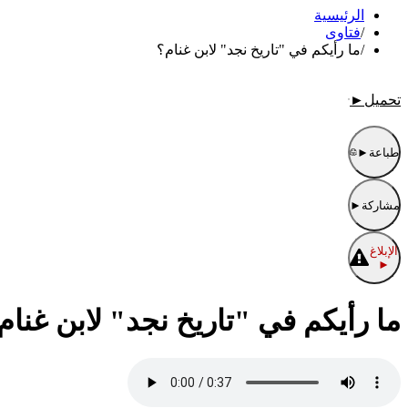
الرئيسية
/
فتاوى
/
ما رأيكم في "تاريخ نجد" لابن غنام؟
تحميل
►
طباعة
►
مشاركة
►
الإبلاغ
►
ما رأيكم في "تاريخ نجد" لابن غنام