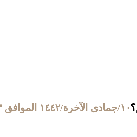
؟
١٠/جمادى الآخرة/١٤٤٢ الموافق ٢٣/يناير/٢٠٢١