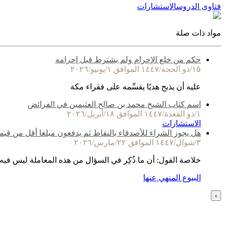
فتاوى الدروس
الاستشارات
مواد ذات صلة
حكم من خلع الإحرام ولم يشترط قبل إحرامه
١٥/ذو الحجة/١٤٤٧ الموافق ١/يونيو/٢٠٢٦
عليه أن يذبح هديًا يقسِّمه على فقراء مكة
اسم كتاب الشيخ محمد بن صالح العثيمين في الفرائض
١/ذو القعدة/١٤٤٧ الموافق ١٨/أبريل/٢٠٢٦
الاستشارات
هل يجوز الشراء للأصدقاء بالنقاط ثم يدفعون مبلغا أقل من قيم
٣/شوال/١٤٤٧ الموافق ٢٢/مارس/٢٠٢٦
خلاصة القول: أن ما ذُكِر في السؤال من هذه المعاملة ليس فيه
البيوع المنهي عنها
›