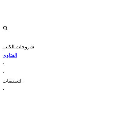
شروحات الكتب
الفتاوى
‹
‹
التصنيفات
‹