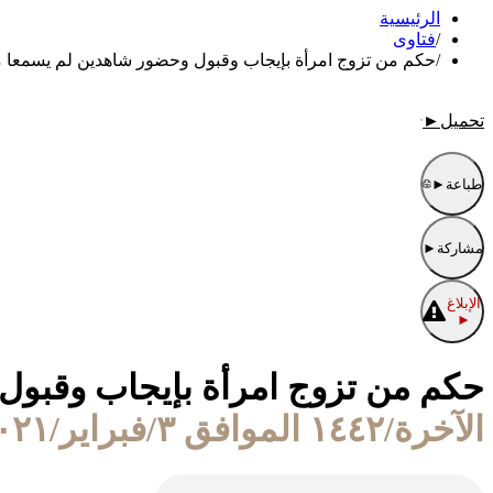
الرئيسية
/
فتاوى
/
حكم من تزوج امرأة بإيجاب وقبول وحضور شاهدين لم يسمعا مو
تحميل
►
طباعة
►
مشاركة
►
الإبلاغ
►
حكم من تزوج امرأة بإيجاب وقبول
الآخرة/١٤٤٢ الموافق ٣/فبراير/٢٠٢١