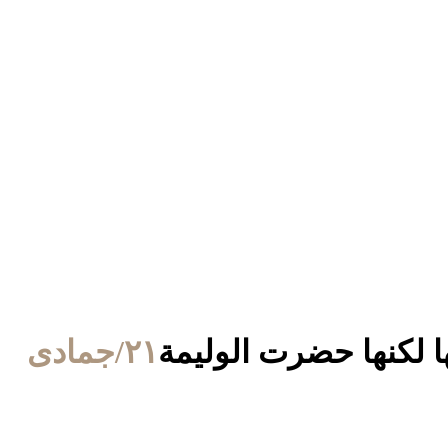
 لكنها حضرت الوليمة
٢١/جمادى