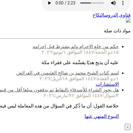
فتاوى الدروس
النكاح
مواد ذات صلة
حكم من خلع الإحرام ولم يشترط قبل إحرامه
١٥/ذو الحجة/١٤٤٧ الموافق ١/يونيو/٢٠٢٦
عليه أن يذبح هديًا يقسِّمه على فقراء مكة
اسم كتاب الشيخ محمد بن صالح العثيمين في الفرائض
١/ذو القعدة/١٤٤٧ الموافق ١٨/أبريل/٢٠٢٦
الاستشارات
هل يجوز الشراء للأصدقاء بالنقاط ثم يدفعون مبلغا أقل من قيم
٣/شوال/١٤٤٧ الموافق ٢٢/مارس/٢٠٢٦
خلاصة القول: أن ما ذُكِر في السؤال من هذه المعاملة ليس فيه
البيوع المنهي عنها
›