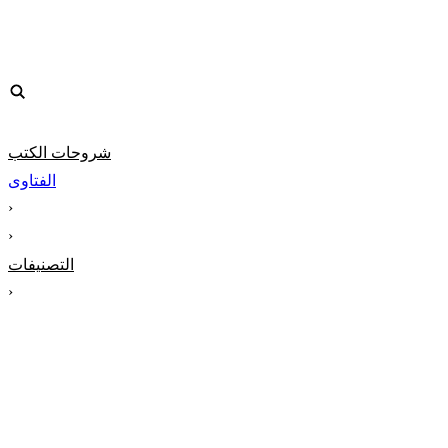
شروحات الكتب
الفتاوى
‹
‹
التصنيفات
‹