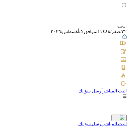
٢٢/صفر/١٤٤٨ الموافق ٥/أغسطس/٢٠٢٦
البث المباشر
أرسل سؤالك
☰
البث المباشر
أرسل سؤالك