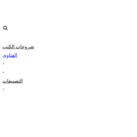
شروحات الكتب
الفتاوى
‹
‹
التصنيفات
‹