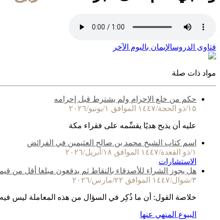
فتاوى الدروس
الإيمان باليوم الآخر
مواد ذات صلة
حكم من خلع الإحرام ولم يشترط قبل إحرامه
١٥/ذو الحجة/١٤٤٧ الموافق ١/يونيو/٢٠٢٦
عليه أن يذبح هديًا يقسِّمه على فقراء مكة
اسم كتاب الشيخ محمد بن صالح العثيمين في الفرائض
١/ذو القعدة/١٤٤٧ الموافق ١٨/أبريل/٢٠٢٦
الاستشارات
هل يجوز الشراء للأصدقاء بالنقاط ثم يدفعون مبلغا أقل من قيم
٣/شوال/١٤٤٧ الموافق ٢٢/مارس/٢٠٢٦
خلاصة القول: أن ما ذُكِر في السؤال من هذه المعاملة ليس فيه
البيوع المنهي عنها