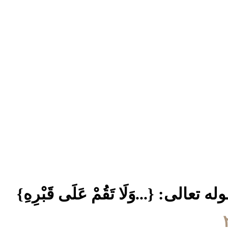
: {...وَلَا تَقُمْ عَلَى قَبْرِهِ}