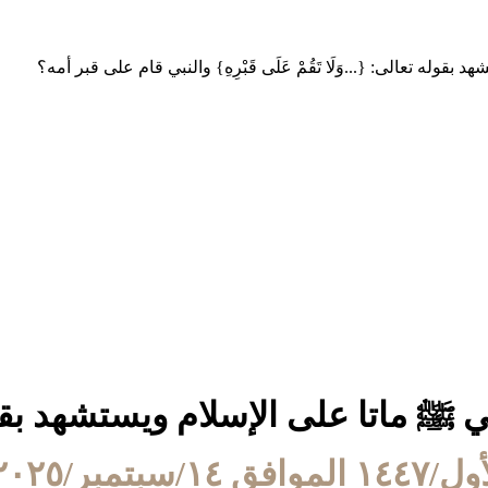
وله تعالى: {...وَلَا تَقُمْ عَلَى قَبْرِهِ} والنبي قام على قبر أمه؟
 ماتا على الإسلام ويستشهد بقوله تعالى