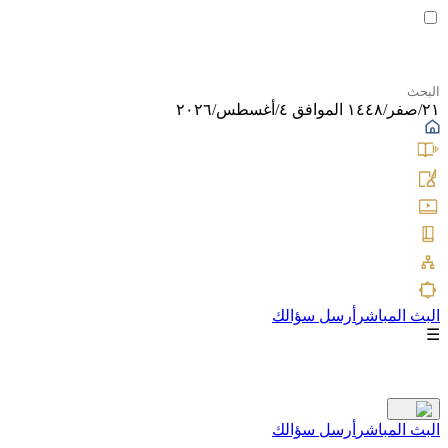
٢١/صفر/١٤٤٨ الموافق ٤/أغسطس/٢٠٢٦
البث المباشر
أرسل سؤالك
☰
البث المباشر
أرسل سؤالك