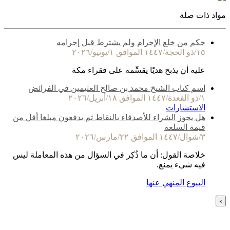
مواد ذات صلة
حكم من خلع الإحرام ولم يشترط قبل إحرامه
١٥/ذو الحجة/١٤٤٧ الموافق ١/يونيو/٢٠٢٦
عليه أن يذبح هديًا يقسِّمه على فقراء مكة
اسم كتاب الشيخ محمد بن صالح العثيمين في الفرائض
١/ذو القعدة/١٤٤٧ الموافق ١٨/أبريل/٢٠٢٦
الاستشارات
هل يجوز الشراء للأصدقاء بالنقاط ثم يدفعون مبلغا أقل من
قيمة السلعة
٣/شوال/١٤٤٧ الموافق ٢٢/مارس/٢٠٢٦
خلاصة القول: أن ما ذُكِر في السؤال من هذه المعاملة ليس
فيه شيء يمنع.
البيوع المنهي عنها
›