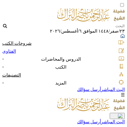
٢٣/صفر/١٤٤٨ الموافق ٦/أغسطس/٢٠٢٦
شروحات الكتب
الفتاوى
‹
الدروس والمحاضرات
‹
الكتب
التصنيفات
‹
المزيد
البث المباشر
أرسل سؤالك
☰
البث المباشر
أرسل سؤالك