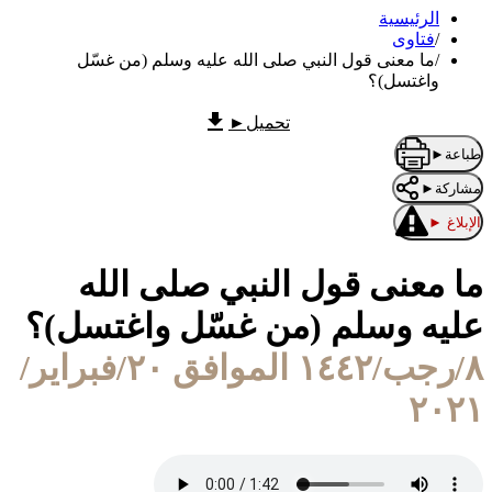
الرئيسية
/
فتاوى
/
ما معنى قول النبي صلى الله عليه وسلم (من غسّل
واغتسل)؟
تحميل
►
طباعة
►
مشاركة
►
الإبلاغ
►
ما معنى قول النبي صلى الله
عليه وسلم (من غسّل واغتسل)؟
٨/رجب/١٤٤٢ الموافق ٢٠/فبراير/
٢٠٢١