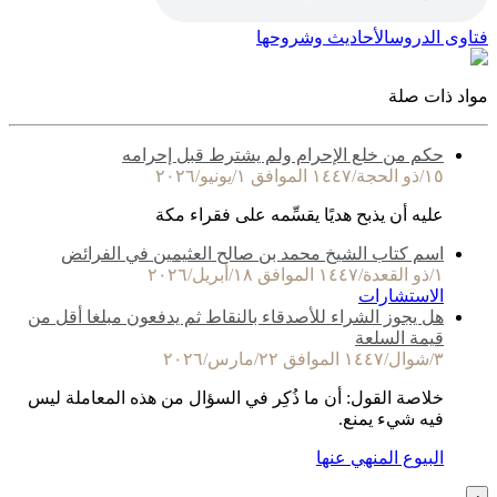
فتاوى الدروس
الأحاديث وشروحها
مواد ذات صلة
حكم من خلع الإحرام ولم يشترط قبل إحرامه
١٥/ذو الحجة/١٤٤٧ الموافق ١/يونيو/٢٠٢٦
عليه أن يذبح هديًا يقسِّمه على فقراء مكة
اسم كتاب الشيخ محمد بن صالح العثيمين في الفرائض
١/ذو القعدة/١٤٤٧ الموافق ١٨/أبريل/٢٠٢٦
الاستشارات
هل يجوز الشراء للأصدقاء بالنقاط ثم يدفعون مبلغا أقل من
قيمة السلعة
٣/شوال/١٤٤٧ الموافق ٢٢/مارس/٢٠٢٦
خلاصة القول: أن ما ذُكِر في السؤال من هذه المعاملة ليس
فيه شيء يمنع.
البيوع المنهي عنها