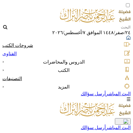
٢٤/صفر/١٤٤٨ الموافق ٧/أغسطس/٢٠٢٦
شروحات الكتب
الفتاوى
‹
الدروس والمحاضرات
‹
الكتب
التصنيفات
‹
المزيد
البث المباشر
أرسل سؤالك
☰
البث المباشر
أرسل سؤالك