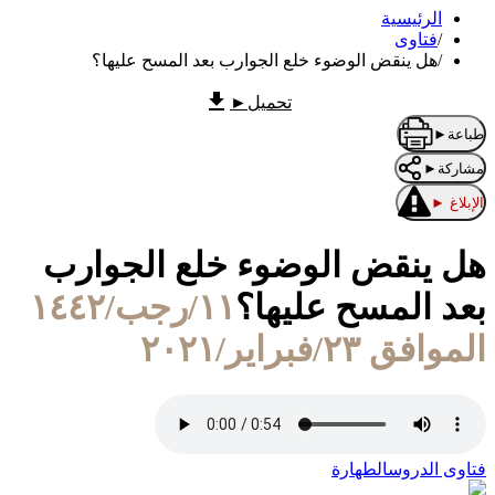
الرئيسية
/
فتاوى
/
هل ينقض الوضوء خلع الجوارب بعد المسح عليها؟
تحميل
►
طباعة
►
مشاركة
►
الإبلاغ
►
هل ينقض الوضوء خلع الجوارب
بعد المسح عليها؟
١١/رجب/١٤٤٢
الموافق ٢٣/فبراير/٢٠٢١
فتاوى الدروس
الطهارة