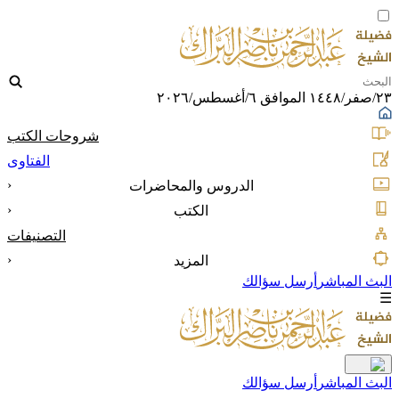
٢٣/صفر/١٤٤٨ الموافق ٦/أغسطس/٢٠٢٦
شروحات الكتب
الفتاوى
‹
الدروس والمحاضرات
‹
الكتب
التصنيفات
‹
المزيد
البث المباشر
أرسل سؤالك
☰
البث المباشر
أرسل سؤالك