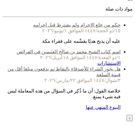
مواد ذات صلة
حكم من خلع الإحرام ولم يشترط قبل إحرامه
١٥/ذو الحجة/١٤٤٧ الموافق ١/يونيو/٢٠٢٦
عليه أن يذبح هديًا يقسِّمه على فقراء مكة
اسم كتاب الشيخ محمد بن صالح العثيمين في الفرائض
١/ذو القعدة/١٤٤٧ الموافق ١٨/أبريل/٢٠٢٦
الاستشارات
هل يجوز الشراء للأصدقاء بالنقاط ثم يدفعون مبلغا أقل من
قيمة السلعة
٣/شوال/١٤٤٧ الموافق ٢٢/مارس/٢٠٢٦
خلاصة القول: أن ما ذُكِر في السؤال من هذه المعاملة ليس
فيه شيء يمنع.
البيوع المنهي عنها
›