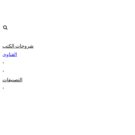
شروحات الكتب
الفتاوى
‹
‹
التصنيفات
‹