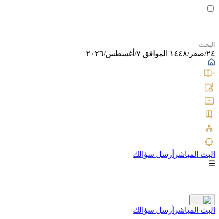
٢٤/صفر/١٤٤٨ الموافق ٧/أغسطس/٢٠٢٦
البث المباشر
أرسل سؤالك
☰
البث المباشر
أرسل سؤالك