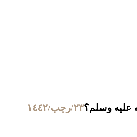
ه عليه وسلم؟
٢٣/رجب/١٤٤٢