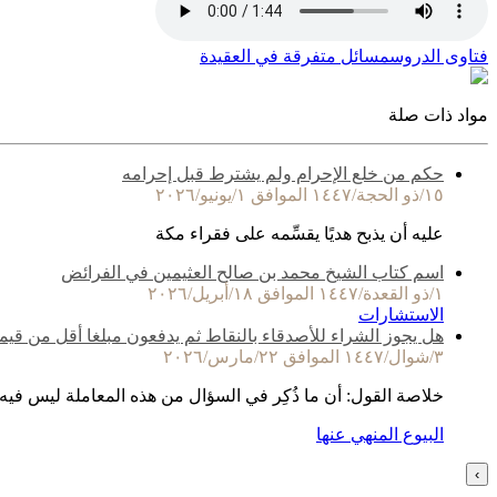
فتاوى الدروس
مسائل متفرقة في العقيدة
مواد ذات صلة
حكم من خلع الإحرام ولم يشترط قبل إحرامه
١٥/ذو الحجة/١٤٤٧ الموافق ١/يونيو/٢٠٢٦
عليه أن يذبح هديًا يقسِّمه على فقراء مكة
اسم كتاب الشيخ محمد بن صالح العثيمين في الفرائض
١/ذو القعدة/١٤٤٧ الموافق ١٨/أبريل/٢٠٢٦
الاستشارات
هل يجوز الشراء للأصدقاء بالنقاط ثم يدفعون مبلغا أقل من قيم
٣/شوال/١٤٤٧ الموافق ٢٢/مارس/٢٠٢٦
خلاصة القول: أن ما ذُكِر في السؤال من هذه المعاملة ليس فيه
البيوع المنهي عنها
›