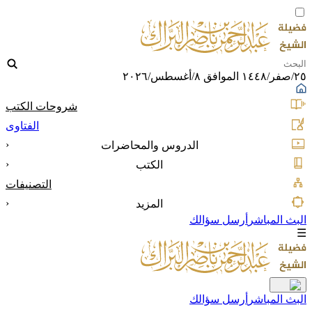
٢٥/صفر/١٤٤٨ الموافق ٨/أغسطس/٢٠٢٦
شروحات الكتب
الفتاوى
‹
الدروس والمحاضرات
‹
الكتب
التصنيفات
‹
المزيد
البث المباشر
أرسل سؤالك
☰
البث المباشر
أرسل سؤالك