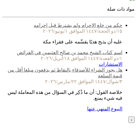
مواد ذات صلة
حكم من خلع الإحرام ولم يشترط قبل إحرامه
١٥/ذو الحجة/١٤٤٧ الموافق ١/يونيو/٢٠٢٦
عليه أن يذبح هديًا يقسِّمه على فقراء مكة
اسم كتاب الشيخ محمد بن صالح العثيمين في الفرائض
١/ذو القعدة/١٤٤٧ الموافق ١٨/أبريل/٢٠٢٦
الاستشارات
هل يجوز الشراء للأصدقاء بالنقاط ثم يدفعون مبلغا أقل من
قيمة السلعة
٣/شوال/١٤٤٧ الموافق ٢٢/مارس/٢٠٢٦
خلاصة القول: أن ما ذُكِر في السؤال من هذه المعاملة ليس
فيه شيء يمنع.
البيوع المنهي عنها
›