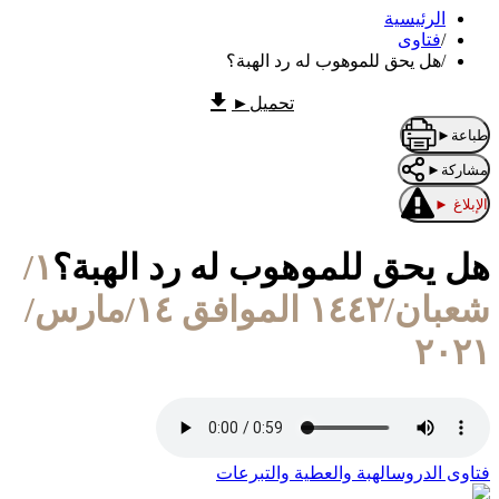
الرئيسية
/
فتاوى
/
هل يحق للموهوب له رد الهبة؟
تحميل
►
طباعة
►
مشاركة
►
الإبلاغ
►
هل يحق للموهوب له رد الهبة؟
١/
شعبان/١٤٤٢ الموافق ١٤/مارس/
٢٠٢١
فتاوى الدروس
الهبة والعطية والتبرعات