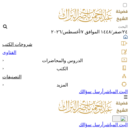
٢٤/صفر/١٤٤٨ الموافق ٧/أغسطس/٢٠٢٦
شروحات الكتب
الفتاوى
‹
الدروس والمحاضرات
‹
الكتب
التصنيفات
‹
المزيد
البث المباشر
أرسل سؤالك
☰
البث المباشر
أرسل سؤالك