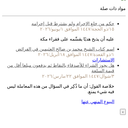
مواد ذات صلة
حكم من خلع الإحرام ولم يشترط قبل إحرامه
١٥/ذو الحجة/١٤٤٧ الموافق ١/يونيو/٢٠٢٦
عليه أن يذبح هديًا يقسِّمه على فقراء مكة
اسم كتاب الشيخ محمد بن صالح العثيمين في الفرائض
١/ذو القعدة/١٤٤٧ الموافق ١٨/أبريل/٢٠٢٦
الاستشارات
هل يجوز الشراء للأصدقاء بالنقاط ثم يدفعون مبلغا أقل من
قيمة السلعة
٣/شوال/١٤٤٧ الموافق ٢٢/مارس/٢٠٢٦
خلاصة القول: أن ما ذُكِر في السؤال من هذه المعاملة ليس
فيه شيء يمنع.
البيوع المنهي عنها
›