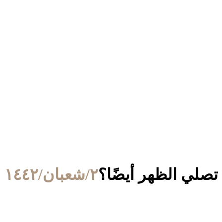
صلي الظهر أيضًا؟
٢/شعبان/١٤٤٢ الموافق ١٥/مارس/٢٠٢١