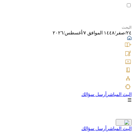
٢٤/صفر/١٤٤٨ الموافق ٧/أغسطس/٢٠٢٦
البث المباشر
أرسل سؤالك
☰
البث المباشر
أرسل سؤالك