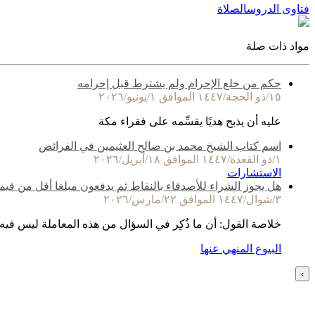
فتاوى الدروس
الصلاة
مواد ذات صلة
حكم من خلع الإحرام ولم يشترط قبل إحرامه
١٥/ذو الحجة/١٤٤٧ الموافق ١/يونيو/٢٠٢٦
عليه أن يذبح هديًا يقسِّمه على فقراء مكة
اسم كتاب الشيخ محمد بن صالح العثيمين في الفرائض
١/ذو القعدة/١٤٤٧ الموافق ١٨/أبريل/٢٠٢٦
الاستشارات
هل يجوز الشراء للأصدقاء بالنقاط ثم يدفعون مبلغا أقل من قيم
٣/شوال/١٤٤٧ الموافق ٢٢/مارس/٢٠٢٦
خلاصة القول: أن ما ذُكِر في السؤال من هذه المعاملة ليس فيه
البيوع المنهي عنها
›