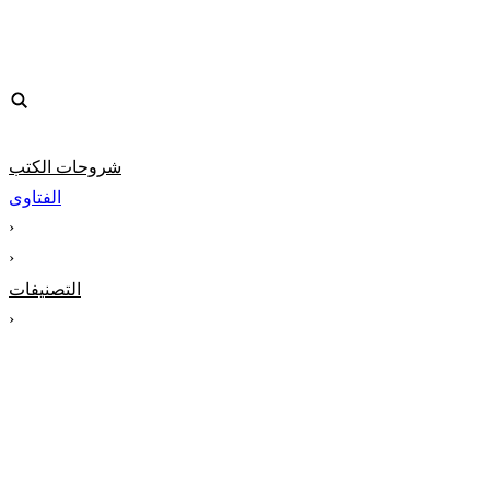
شروحات الكتب
الفتاوى
‹
‹
التصنيفات
‹