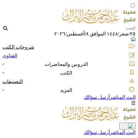
٢٥/صفر/١٤٤٨ الموافق ٨/أغسطس/٢٠٢٦
شروحات الكتب
الفتاوى
‹
الدروس والمحاضرات
‹
الكتب
التصنيفات
‹
المزيد
البث المباشر
أرسل سؤالك
☰
البث المباشر
أرسل سؤالك