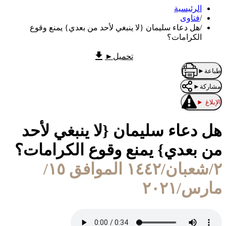
الرئيسية
/
فتاوى
/
هل دعاء سليمان {لا ينبغي لأحد من بعدي} يمنع وقوع
الكرامات؟
تحميل
►
طباعة
►
مشاركة
►
الإبلاغ
►
هل دعاء سليمان {لا ينبغي لأحد
من بعدي} يمنع وقوع الكرامات؟
٢/شعبان/١٤٤٢ الموافق ١٥/
مارس/٢٠٢١