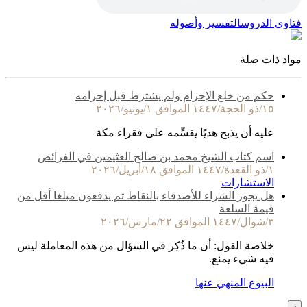
فتاوى الدروس
التفسير وأصوله
مواد ذات صلة
حكم من خلع الإحرام ولم يشترط قبل إحرامه
١٥/ذو الحجة/١٤٤٧ الموافق ١/يونيو/٢٠٢٦
عليه أن يذبح هديًا يقسِّمه على فقراء مكة
اسم كتاب الشيخ محمد بن صالح العثيمين في الفرائض
١/ذو القعدة/١٤٤٧ الموافق ١٨/أبريل/٢٠٢٦
الاستشارات
هل يجوز الشراء للأصدقاء بالنقاط ثم يدفعون مبلغا أقل من
قيمة السلعة
٣/شوال/١٤٤٧ الموافق ٢٢/مارس/٢٠٢٦
خلاصة القول: أن ما ذُكِر في السؤال من هذه المعاملة ليس
فيه شيء يمنع.
البيوع المنهي عنها