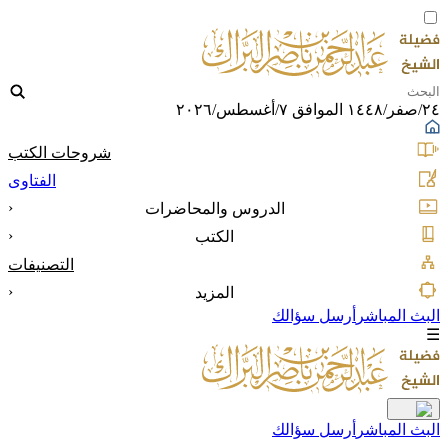
٢٤/صفر/١٤٤٨ الموافق ٧/أغسطس/٢٠٢٦
شروحات الكتب
الفتاوى
‹
الدروس والمحاضرات
‹
الكتب
التصنيفات
‹
المزيد
البث المباشر
أرسل سؤالك
☰
البث المباشر
أرسل سؤالك