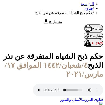
الرئيسية
/
فتاوى
/
حكم ذبح الشياه المتفرقة عن نذر الذبح
تحميل
►
طباعة
►
مشاركة
►
الإبلاغ
►
حكم ذبح الشياه المتفرقة عن نذر
الذبح
٤/شعبان/١٤٤٢ الموافق ١٧/
مارس/٢٠٢١
فتاوى الدروس
الأيمان والنذور