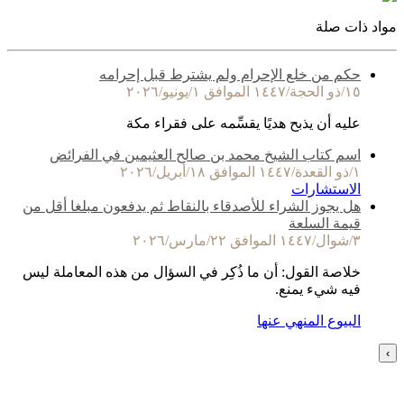
مواد ذات صلة
حكم من خلع الإحرام ولم يشترط قبل إحرامه
١٥/ذو الحجة/١٤٤٧ الموافق ١/يونيو/٢٠٢٦
عليه أن يذبح هديًا يقسِّمه على فقراء مكة
اسم كتاب الشيخ محمد بن صالح العثيمين في الفرائض
١/ذو القعدة/١٤٤٧ الموافق ١٨/أبريل/٢٠٢٦
الاستشارات
هل يجوز الشراء للأصدقاء بالنقاط ثم يدفعون مبلغا أقل من
قيمة السلعة
٣/شوال/١٤٤٧ الموافق ٢٢/مارس/٢٠٢٦
خلاصة القول: أن ما ذُكِر في السؤال من هذه المعاملة ليس
فيه شيء يمنع.
البيوع المنهي عنها
›