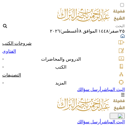
٢٥/صفر/١٤٤٨ الموافق ٨/أغسطس/٢٠٢٦
شروحات الكتب
الفتاوى
‹
الدروس والمحاضرات
‹
الكتب
التصنيفات
‹
المزيد
البث المباشر
أرسل سؤالك
☰
البث المباشر
أرسل سؤالك