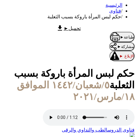
الرئيسية
/
فتاوى
/
حكم لبس المرأة باروكة بسبب الثعلبة
تحميل
►
طباعة
►
مشاركة
►
الإبلاغ
►
حكم لبس المرأة باروكة بسبب
الثعلبة
٥/شعبان/١٤٤٢ الموافق
١٨/مارس/٢٠٢١
فتاوى الدروس
الطب والتداوي والرقى