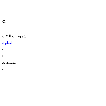
شروحات الكتب
الفتاوى
‹
‹
التصنيفات
‹