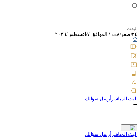
٢٤/صفر/١٤٤٨ الموافق ٧/أغسطس/٢٠٢٦
البث المباشر
أرسل سؤالك
☰
البث المباشر
أرسل سؤالك