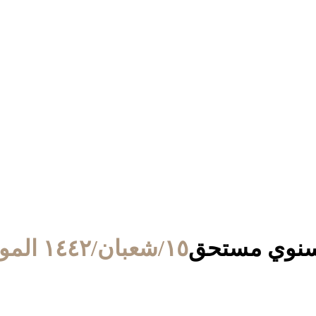
ن سنوي مستحق
١٥/شعبان/١٤٤٢ الموافق ٢٨/مارس/٢٠٢١