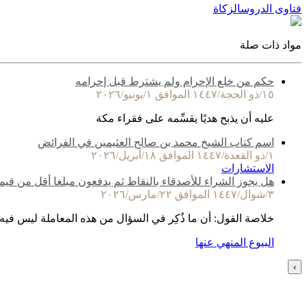
فتاوى الدروس
الزكاة
مواد ذات صلة
حكم من خلع الإحرام ولم يشترط قبل إحرامه
١٥/ذو الحجة/١٤٤٧ الموافق ١/يونيو/٢٠٢٦
عليه أن يذبح هديًا يقسِّمه على فقراء مكة
اسم كتاب الشيخ محمد بن صالح العثيمين في الفرائض
١/ذو القعدة/١٤٤٧ الموافق ١٨/أبريل/٢٠٢٦
الاستشارات
هل يجوز الشراء للأصدقاء بالنقاط ثم يدفعون مبلغا أقل من قيم
٣/شوال/١٤٤٧ الموافق ٢٢/مارس/٢٠٢٦
خلاصة القول: أن ما ذُكِر في السؤال من هذه المعاملة ليس فيه
البيوع المنهي عنها
›