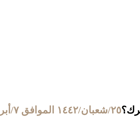
شرك؟
٢٥/شعبان/١٤٤٢ الموافق ٧/أبريل/٢٠٢١