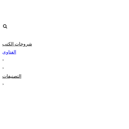
شروحات الكتب
الفتاوى
‹
‹
التصنيفات
‹