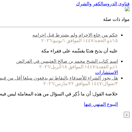
فتاوى الدروس
الكفر والشرك
مواد ذات صلة
حكم من خلع الإحرام ولم يشترط قبل إحرامه
١٥/ذو الحجة/١٤٤٧ الموافق ١/يونيو/٢٠٢٦
عليه أن يذبح هديًا يقسِّمه على فقراء مكة
اسم كتاب الشيخ محمد بن صالح العثيمين في الفرائض
١/ذو القعدة/١٤٤٧ الموافق ١٨/أبريل/٢٠٢٦
الاستشارات
هل يجوز الشراء للأصدقاء بالنقاط ثم يدفعون مبلغا أقل من قيم
٣/شوال/١٤٤٧ الموافق ٢٢/مارس/٢٠٢٦
خلاصة القول: أن ما ذُكِر في السؤال من هذه المعاملة ليس فيه
البيوع المنهي عنها
›