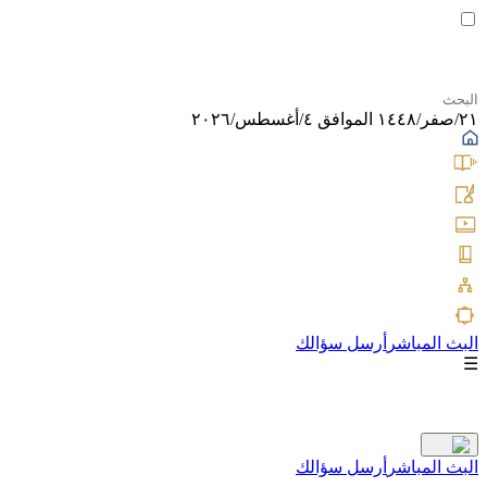
٢١/صفر/١٤٤٨ الموافق ٤/أغسطس/٢٠٢٦
البث المباشر
أرسل سؤالك
☰
البث المباشر
أرسل سؤالك