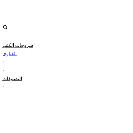
شروحات الكتب
الفتاوى
‹
‹
التصنيفات
‹