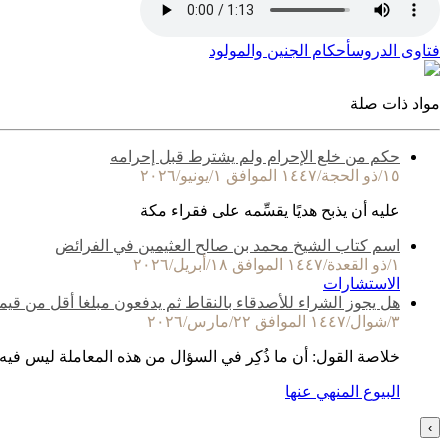
فتاوى الدروس
أحكام الجنين والمولود
مواد ذات صلة
حكم من خلع الإحرام ولم يشترط قبل إحرامه
١٥/ذو الحجة/١٤٤٧ الموافق ١/يونيو/٢٠٢٦
عليه أن يذبح هديًا يقسِّمه على فقراء مكة
اسم كتاب الشيخ محمد بن صالح العثيمين في الفرائض
١/ذو القعدة/١٤٤٧ الموافق ١٨/أبريل/٢٠٢٦
الاستشارات
هل يجوز الشراء للأصدقاء بالنقاط ثم يدفعون مبلغا أقل من قيم
٣/شوال/١٤٤٧ الموافق ٢٢/مارس/٢٠٢٦
خلاصة القول: أن ما ذُكِر في السؤال من هذه المعاملة ليس فيه
البيوع المنهي عنها
›