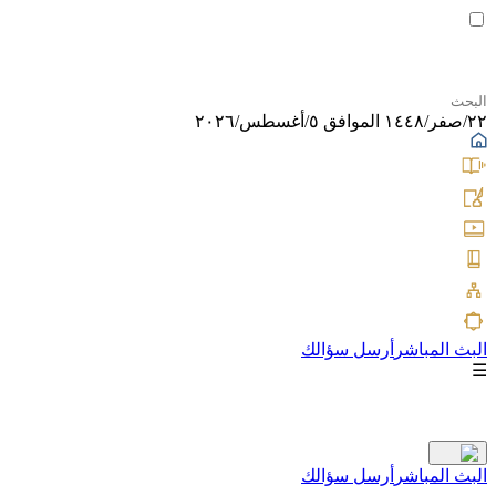
٢٢/صفر/١٤٤٨ الموافق ٥/أغسطس/٢٠٢٦
البث المباشر
أرسل سؤالك
☰
البث المباشر
أرسل سؤالك