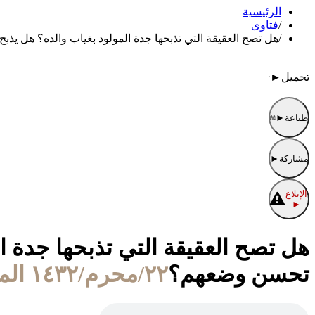
الرئيسية
/
فتاوى
/
هل تصح العقيقة التي تذبحها جدة المولود بغياب والده؟ هل يذ
تحميل
►
طباعة
►
مشاركة
►
الإبلاغ
►
هل تصح العقيقة التي تذبحها جدة ا
تحسن وضعهم؟
٢٢/محرم/١٤٣٢ الموافق ٢٨/ديسمبر/٢٠١٠