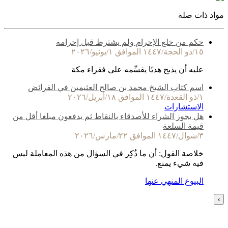
مواد ذات صلة
حكم من خلع الإحرام ولم يشترط قبل إحرامه
١٥/ذو الحجة/١٤٤٧ الموافق ١/يونيو/٢٠٢٦
عليه أن يذبح هديًا يقسِّمه على فقراء مكة
اسم كتاب الشيخ محمد بن صالح العثيمين في الفرائض
١/ذو القعدة/١٤٤٧ الموافق ١٨/أبريل/٢٠٢٦
الاستشارات
هل يجوز الشراء للأصدقاء بالنقاط ثم يدفعون مبلغا أقل من
قيمة السلعة
٣/شوال/١٤٤٧ الموافق ٢٢/مارس/٢٠٢٦
خلاصة القول: أن ما ذُكِر في السؤال من هذه المعاملة ليس
فيه شيء يمنع.
البيوع المنهي عنها
›