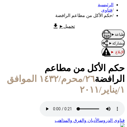
الرئيسية
/
فتاوى
/
حكم الأكل من مطاعم الرافضة
تحميل
►
طباعة
►
مشاركة
►
الإبلاغ
►
حكم الأكل من مطاعم
الرافضة
٢٦/محرم/١٤٣٢ الموافق
١/يناير/٢٠١١
فتاوى الدروس
الأديان والفرق والمذاهب