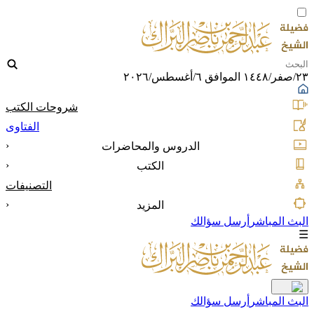
٢٣/صفر/١٤٤٨ الموافق ٦/أغسطس/٢٠٢٦
شروحات الكتب
الفتاوى
‹
الدروس والمحاضرات
‹
الكتب
التصنيفات
‹
المزيد
البث المباشر
أرسل سؤالك
☰
البث المباشر
أرسل سؤالك