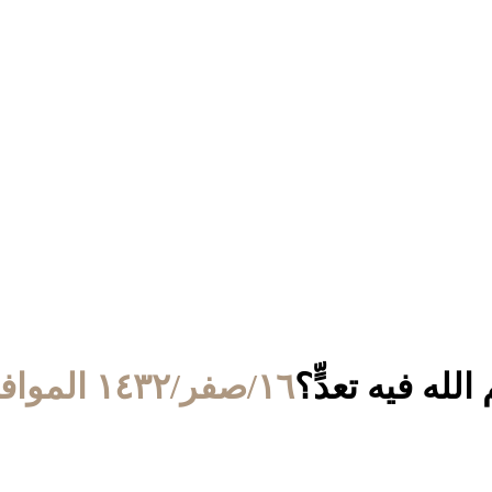
له فيه تعدٍّ؟
١٦/صفر/١٤٣٢ الموافق ٢٠/يناير/٢٠١١