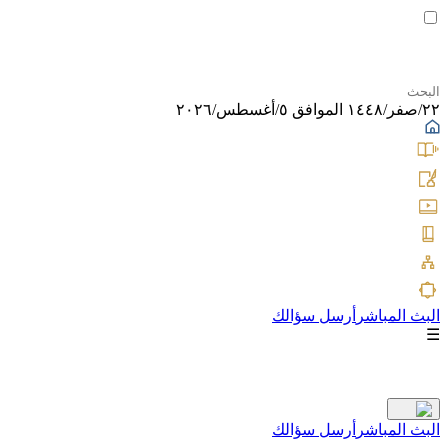
٢٢/صفر/١٤٤٨ الموافق ٥/أغسطس/٢٠٢٦
البث المباشر
أرسل سؤالك
☰
البث المباشر
أرسل سؤالك