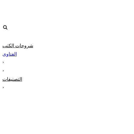
شروحات الكتب
الفتاوى
‹
‹
التصنيفات
‹