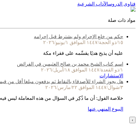
فتاوى الدروس
الآداب الشرعية
مواد ذات صلة
حكم من خلع الإحرام ولم يشترط قبل إحرامه
١٥/ذو الحجة/١٤٤٧ الموافق ١/يونيو/٢٠٢٦
عليه أن يذبح هديًا يقسِّمه على فقراء مكة
اسم كتاب الشيخ محمد بن صالح العثيمين في الفرائض
١/ذو القعدة/١٤٤٧ الموافق ١٨/أبريل/٢٠٢٦
الاستشارات
هل يجوز الشراء للأصدقاء بالنقاط ثم يدفعون مبلغا أقل من قيم
٣/شوال/١٤٤٧ الموافق ٢٢/مارس/٢٠٢٦
خلاصة القول: أن ما ذُكِر في السؤال من هذه المعاملة ليس فيه
البيوع المنهي عنها
›