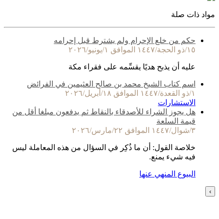
مواد ذات صلة
حكم من خلع الإحرام ولم يشترط قبل إحرامه
١٥/ذو الحجة/١٤٤٧ الموافق ١/يونيو/٢٠٢٦
عليه أن يذبح هديًا يقسِّمه على فقراء مكة
اسم كتاب الشيخ محمد بن صالح العثيمين في الفرائض
١/ذو القعدة/١٤٤٧ الموافق ١٨/أبريل/٢٠٢٦
الاستشارات
هل يجوز الشراء للأصدقاء بالنقاط ثم يدفعون مبلغا أقل من
قيمة السلعة
٣/شوال/١٤٤٧ الموافق ٢٢/مارس/٢٠٢٦
خلاصة القول: أن ما ذُكِر في السؤال من هذه المعاملة ليس
فيه شيء يمنع.
البيوع المنهي عنها
›