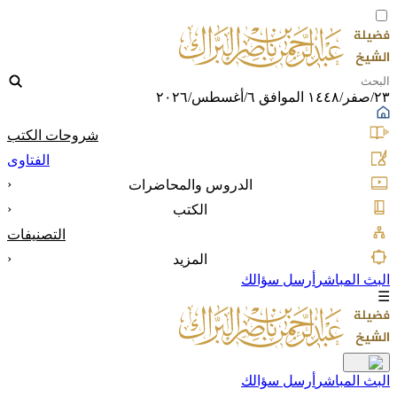
٢٣/صفر/١٤٤٨ الموافق ٦/أغسطس/٢٠٢٦
شروحات الكتب
الفتاوى
‹
الدروس والمحاضرات
‹
الكتب
التصنيفات
‹
المزيد
البث المباشر
أرسل سؤالك
☰
البث المباشر
أرسل سؤالك