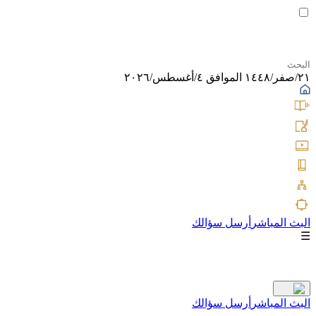
٢١/صفر/١٤٤٨ الموافق ٤/أغسطس/٢٠٢٦
البث المباشر
أرسل سؤالك
☰
البث المباشر
أرسل سؤالك