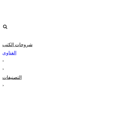
شروحات الكتب
الفتاوى
‹
‹
التصنيفات
‹