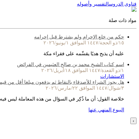
فتاوى الدروس
التفسير وأصوله
مواد ذات صلة
حكم من خلع الإحرام ولم يشترط قبل إحرامه
١٥/ذو الحجة/١٤٤٧ الموافق ١/يونيو/٢٠٢٦
عليه أن يذبح هديًا يقسِّمه على فقراء مكة
اسم كتاب الشيخ محمد بن صالح العثيمين في الفرائض
١/ذو القعدة/١٤٤٧ الموافق ١٨/أبريل/٢٠٢٦
الاستشارات
هل يجوز الشراء للأصدقاء بالنقاط ثم يدفعون مبلغا أقل من قيم
٣/شوال/١٤٤٧ الموافق ٢٢/مارس/٢٠٢٦
خلاصة القول: أن ما ذُكِر في السؤال من هذه المعاملة ليس فيه
البيوع المنهي عنها
›