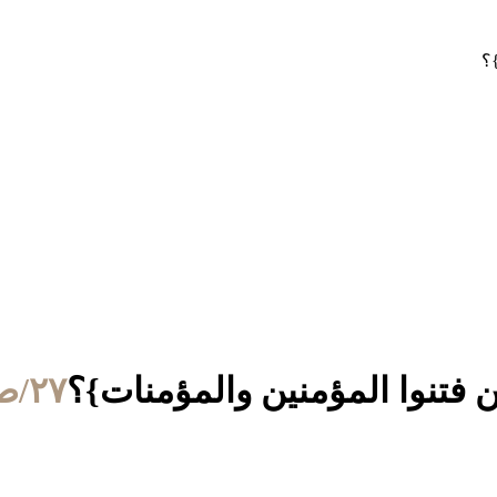
}؟
ن فتنوا المؤمنين والمؤمنات}؟
٢٧/صفر/١٤٣٢ الموافق ٣١/يناير/٢٠١١