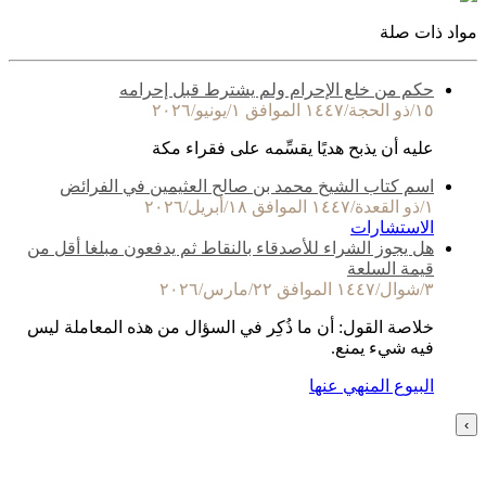
مواد ذات صلة
حكم من خلع الإحرام ولم يشترط قبل إحرامه
١٥/ذو الحجة/١٤٤٧ الموافق ١/يونيو/٢٠٢٦
عليه أن يذبح هديًا يقسِّمه على فقراء مكة
اسم كتاب الشيخ محمد بن صالح العثيمين في الفرائض
١/ذو القعدة/١٤٤٧ الموافق ١٨/أبريل/٢٠٢٦
الاستشارات
هل يجوز الشراء للأصدقاء بالنقاط ثم يدفعون مبلغا أقل من
قيمة السلعة
٣/شوال/١٤٤٧ الموافق ٢٢/مارس/٢٠٢٦
خلاصة القول: أن ما ذُكِر في السؤال من هذه المعاملة ليس
فيه شيء يمنع.
البيوع المنهي عنها
›