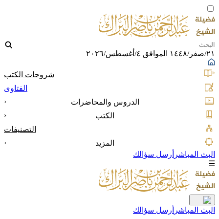
٢١/صفر/١٤٤٨ الموافق ٤/أغسطس/٢٠٢٦
شروحات الكتب
الفتاوى
‹
الدروس والمحاضرات
‹
الكتب
التصنيفات
‹
المزيد
البث المباشر
أرسل سؤالك
☰
البث المباشر
أرسل سؤالك