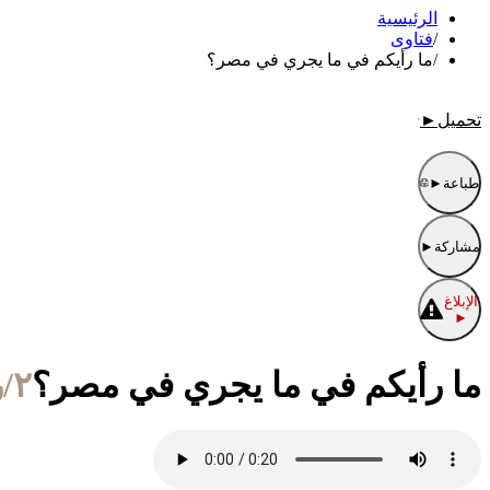
الرئيسية
/
فتاوى
/
ما رأيكم في ما يجري في مصر؟
تحميل
►
طباعة
►
مشاركة
►
الإبلاغ
►
ما رأيكم في ما يجري في مصر؟
٢/ربيع الأول/١٤٣٢ الموافق ٥/فبراير/٢٠١١