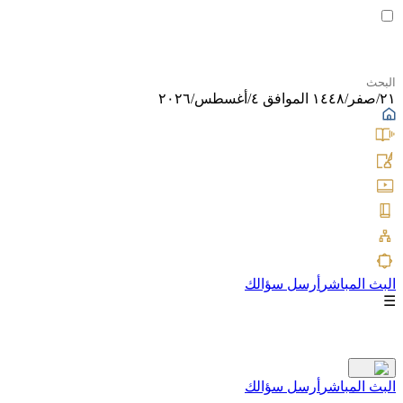
٢١/صفر/١٤٤٨ الموافق ٤/أغسطس/٢٠٢٦
البث المباشر
أرسل سؤالك
☰
البث المباشر
أرسل سؤالك