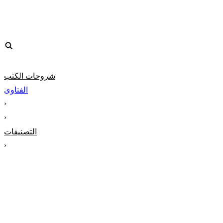
شروحات الكتب
الفتاوى
‹
‹
التصنيفات
‹