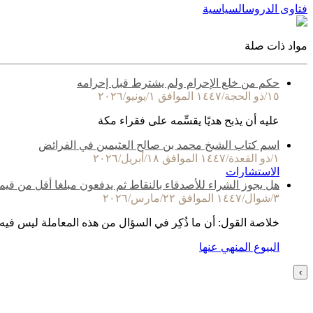
فتاوى الدروس
السياسية
مواد ذات صلة
حكم من خلع الإحرام ولم يشترط قبل إحرامه
١٥/ذو الحجة/١٤٤٧ الموافق ١/يونيو/٢٠٢٦
عليه أن يذبح هديًا يقسِّمه على فقراء مكة
اسم كتاب الشيخ محمد بن صالح العثيمين في الفرائض
١/ذو القعدة/١٤٤٧ الموافق ١٨/أبريل/٢٠٢٦
الاستشارات
هل يجوز الشراء للأصدقاء بالنقاط ثم يدفعون مبلغا أقل من قيم
٣/شوال/١٤٤٧ الموافق ٢٢/مارس/٢٠٢٦
خلاصة القول: أن ما ذُكِر في السؤال من هذه المعاملة ليس فيه
البيوع المنهي عنها
›