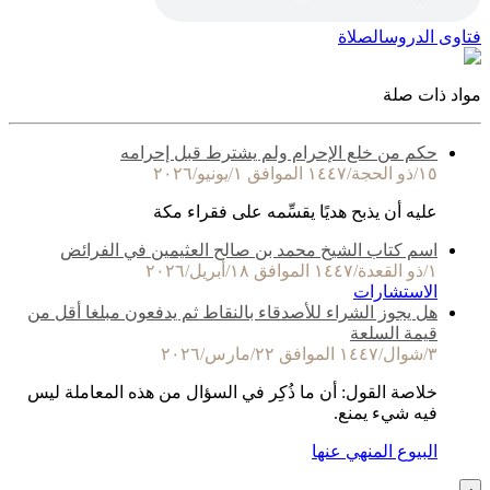
فتاوى الدروس
الصلاة
مواد ذات صلة
حكم من خلع الإحرام ولم يشترط قبل إحرامه
١٥/ذو الحجة/١٤٤٧ الموافق ١/يونيو/٢٠٢٦
عليه أن يذبح هديًا يقسِّمه على فقراء مكة
اسم كتاب الشيخ محمد بن صالح العثيمين في الفرائض
١/ذو القعدة/١٤٤٧ الموافق ١٨/أبريل/٢٠٢٦
الاستشارات
هل يجوز الشراء للأصدقاء بالنقاط ثم يدفعون مبلغا أقل من
قيمة السلعة
٣/شوال/١٤٤٧ الموافق ٢٢/مارس/٢٠٢٦
خلاصة القول: أن ما ذُكِر في السؤال من هذه المعاملة ليس
فيه شيء يمنع.
البيوع المنهي عنها