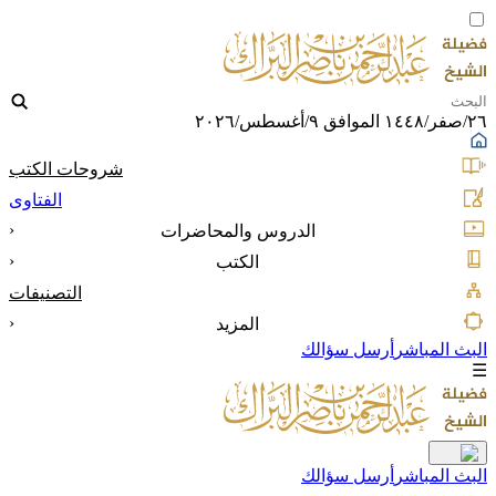
٢٦/صفر/١٤٤٨ الموافق ٩/أغسطس/٢٠٢٦
شروحات الكتب
الفتاوى
‹
الدروس والمحاضرات
‹
الكتب
التصنيفات
‹
المزيد
البث المباشر
أرسل سؤالك
☰
البث المباشر
أرسل سؤالك