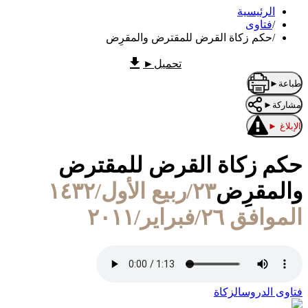
الرئيسية
/
فتاوى
/
حكم زكاة القرض للمقترض والمقرِض
تحميل
►
طباعة
►
مشاركة
►
الإبلاغ
►
حكم زكاة القرض للمقترض
والمقرِض
٢٣/ربيع الأول/١٤٣٢
الموافق ٢٦/فبراير/٢٠١١
فتاوى الدروس
الزكاة