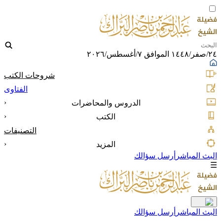
٢٤/صفر/١٤٤٨ الموافق ٧/أغسطس/٢٠٢٦
شروحات الكتب
الفتاوى
‹
الدروس والمحاضرات
‹
الكتب
التصنيفات
‹
المزيد
البث المباشر
أرسل سؤالك
☰
البث المباشر
أرسل سؤالك