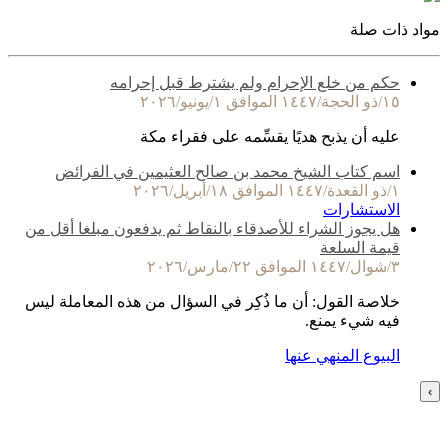
مواد ذات صلة
حكم من خلع الإحرام ولم يشترط قبل إحرامه
١٥/ذو الحجة/١٤٤٧ الموافق ١/يونيو/٢٠٢٦
عليه أن يذبح هديًا يقسِّمه على فقراء مكة
اسم كتاب الشيخ محمد بن صالح العثيمين في الفرائض
١/ذو القعدة/١٤٤٧ الموافق ١٨/أبريل/٢٠٢٦
الاستشارات
هل يجوز الشراء للأصدقاء بالنقاط ثم يدفعون مبلغا أقل من
قيمة السلعة
٣/شوال/١٤٤٧ الموافق ٢٢/مارس/٢٠٢٦
خلاصة القول: أن ما ذُكِر في السؤال من هذه المعاملة ليس
فيه شيء يمنع.
البيوع المنهي عنها
›