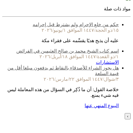
مواد ذات صلة
حكم من خلع الإحرام ولم يشترط قبل إحرامه
١٥/ذو الحجة/١٤٤٧ الموافق ١/يونيو/٢٠٢٦
عليه أن يذبح هديًا يقسِّمه على فقراء مكة
اسم كتاب الشيخ محمد بن صالح العثيمين في الفرائض
١/ذو القعدة/١٤٤٧ الموافق ١٨/أبريل/٢٠٢٦
الاستشارات
هل يجوز الشراء للأصدقاء بالنقاط ثم يدفعون مبلغا أقل من
قيمة السلعة
٣/شوال/١٤٤٧ الموافق ٢٢/مارس/٢٠٢٦
خلاصة القول: أن ما ذُكِر في السؤال من هذه المعاملة ليس
فيه شيء يمنع.
البيوع المنهي عنها
›