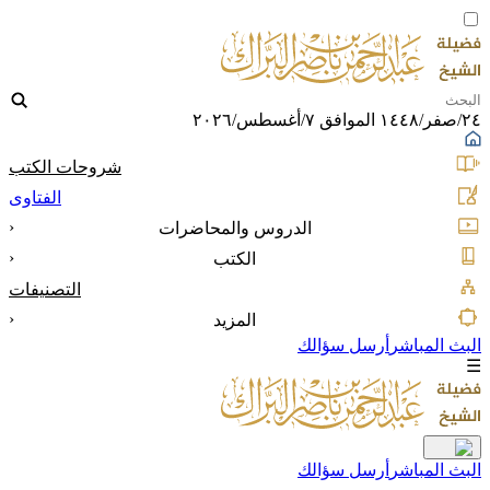
٢٤/صفر/١٤٤٨ الموافق ٧/أغسطس/٢٠٢٦
شروحات الكتب
الفتاوى
‹
الدروس والمحاضرات
‹
الكتب
التصنيفات
‹
المزيد
البث المباشر
أرسل سؤالك
☰
البث المباشر
أرسل سؤالك