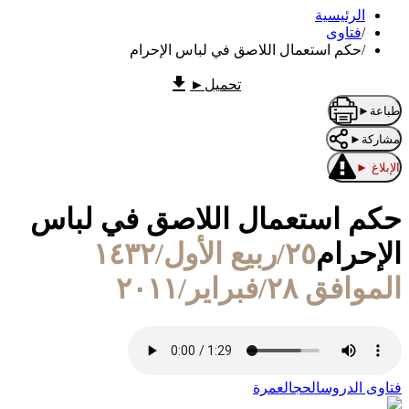
الرئيسية
/
فتاوى
/
حكم استعمال اللاصق في لباس الإحرام
تحميل
►
طباعة
►
مشاركة
►
الإبلاغ
►
حكم استعمال اللاصق في لباس
الإحرام
٢٥/ربيع الأول/١٤٣٢
الموافق ٢٨/فبراير/٢٠١١
فتاوى الدروس
الحج
العمرة