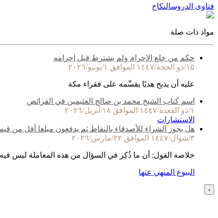
فتاوى الدروس
النكاح
مواد ذات صلة
حكم من خلع الإحرام ولم يشترط قبل إحرامه
١٥/ذو الحجة/١٤٤٧ الموافق ١/يونيو/٢٠٢٦
عليه أن يذبح هديًا يقسِّمه على فقراء مكة
اسم كتاب الشيخ محمد بن صالح العثيمين في الفرائض
١/ذو القعدة/١٤٤٧ الموافق ١٨/أبريل/٢٠٢٦
الاستشارات
هل يجوز الشراء للأصدقاء بالنقاط ثم يدفعون مبلغا أقل من قيم
٣/شوال/١٤٤٧ الموافق ٢٢/مارس/٢٠٢٦
خلاصة القول: أن ما ذُكِر في السؤال من هذه المعاملة ليس فيه
البيوع المنهي عنها
›