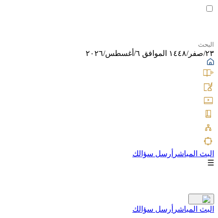
٢٣/صفر/١٤٤٨ الموافق ٦/أغسطس/٢٠٢٦
البث المباشر
أرسل سؤالك
☰
البث المباشر
أرسل سؤالك