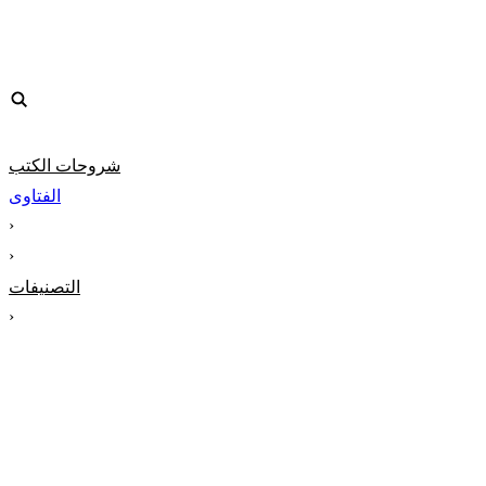
شروحات الكتب
الفتاوى
‹
‹
التصنيفات
‹