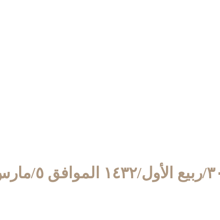
الأول/١٤٣٢ الموافق ٥/مارس/٢٠١١