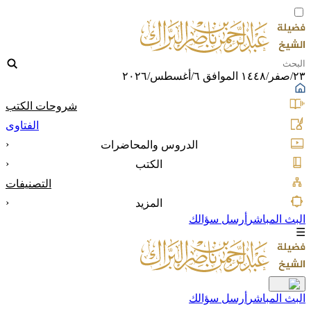
٢٣/صفر/١٤٤٨ الموافق ٦/أغسطس/٢٠٢٦
شروحات الكتب
الفتاوى
‹
الدروس والمحاضرات
‹
الكتب
التصنيفات
‹
المزيد
البث المباشر
أرسل سؤالك
☰
البث المباشر
أرسل سؤالك