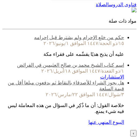
فتاوى الدروس
الصلاة
مواد ذات صلة
حكم من خلع الإحرام ولم يشترط قبل إحرامه
١٥/ذو الحجة/١٤٤٧ الموافق ١/يونيو/٢٠٢٦
عليه أن يذبح هديًا يقسِّمه على فقراء مكة
اسم كتاب الشيخ محمد بن صالح العثيمين في الفرائض
١/ذو القعدة/١٤٤٧ الموافق ١٨/أبريل/٢٠٢٦
الاستشارات
هل يجوز الشراء للأصدقاء بالنقاط ثم يدفعون مبلغا أقل من
قيمة السلعة
٣/شوال/١٤٤٧ الموافق ٢٢/مارس/٢٠٢٦
خلاصة القول: أن ما ذُكِر في السؤال من هذه المعاملة ليس
فيه شيء يمنع.
البيوع المنهي عنها
›