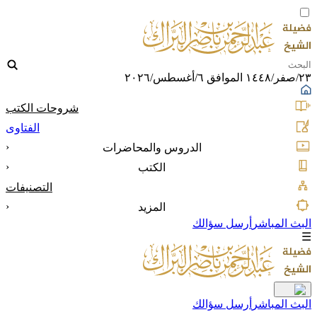
٢٣/صفر/١٤٤٨ الموافق ٦/أغسطس/٢٠٢٦
شروحات الكتب
الفتاوى
‹
الدروس والمحاضرات
‹
الكتب
التصنيفات
‹
المزيد
البث المباشر
أرسل سؤالك
☰
البث المباشر
أرسل سؤالك