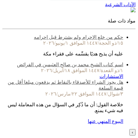
الآداب الشرعية
مواد ذات صلة
حكم من خلع الإحرام ولم يشترط قبل إحرامه
١٥/ذو الحجة/١٤٤٧ الموافق ١/يونيو/٢٠٢٦
عليه أن يذبح هديًا يقسِّمه على فقراء مكة
اسم كتاب الشيخ محمد بن صالح العثيمين في الفرائض
١/ذو القعدة/١٤٤٧ الموافق ١٨/أبريل/٢٠٢٦
الاستشارات
هل يجوز الشراء للأصدقاء بالنقاط ثم يدفعون مبلغا أقل من
قيمة السلعة
٣/شوال/١٤٤٧ الموافق ٢٢/مارس/٢٠٢٦
خلاصة القول: أن ما ذُكِر في السؤال من هذه المعاملة ليس
فيه شيء يمنع.
البيوع المنهي عنها
›