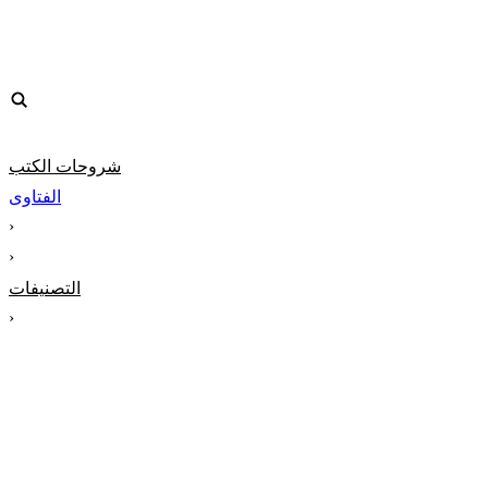
شروحات الكتب
الفتاوى
‹
‹
التصنيفات
‹