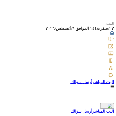
٢٣/صفر/١٤٤٨ الموافق ٦/أغسطس/٢٠٢٦
البث المباشر
أرسل سؤالك
☰
البث المباشر
أرسل سؤالك