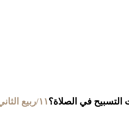
 التسبيح في الصلاة؟
١١/ربيع الثاني/١٤٣٢ الموافق ١٦/مارس/٢٠١١