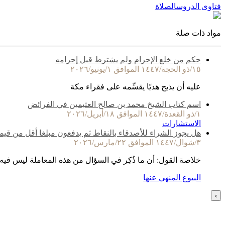
فتاوى الدروس
الصلاة
مواد ذات صلة
حكم من خلع الإحرام ولم يشترط قبل إحرامه
١٥/ذو الحجة/١٤٤٧ الموافق ١/يونيو/٢٠٢٦
عليه أن يذبح هديًا يقسِّمه على فقراء مكة
اسم كتاب الشيخ محمد بن صالح العثيمين في الفرائض
١/ذو القعدة/١٤٤٧ الموافق ١٨/أبريل/٢٠٢٦
الاستشارات
هل يجوز الشراء للأصدقاء بالنقاط ثم يدفعون مبلغا أقل من قيم
٣/شوال/١٤٤٧ الموافق ٢٢/مارس/٢٠٢٦
خلاصة القول: أن ما ذُكِر في السؤال من هذه المعاملة ليس فيه
البيوع المنهي عنها
›