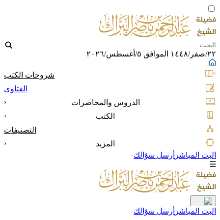
٢٢/صفر/١٤٤٨ الموافق ٥/أغسطس/٢٠٢٦
شروحات الكتب
الفتاوى
‹
الدروس والمحاضرات
‹
الكتب
التصنيفات
‹
المزيد
البث المباشر
أرسل سؤالك
☰
البث المباشر
أرسل سؤالك