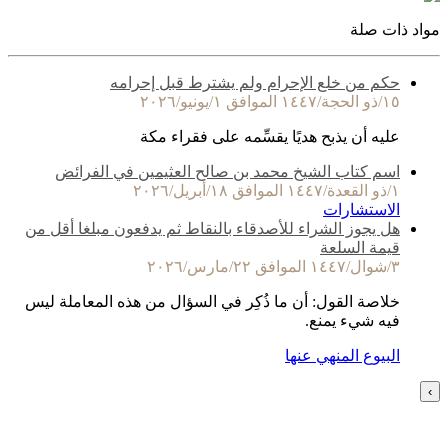
مواد ذات صلة
حكم من خلع الإحرام ولم يشترط قبل إحرامه
١٥/ذو الحجة/١٤٤٧ الموافق ١/يونيو/٢٠٢٦
عليه أن يذبح هديًا يقسِّمه على فقراء مكة
اسم كتاب الشيخ محمد بن صالح العثيمين في الفرائض
١/ذو القعدة/١٤٤٧ الموافق ١٨/أبريل/٢٠٢٦
الاستشارات
هل يجوز الشراء للأصدقاء بالنقاط ثم يدفعون مبلغا أقل من
قيمة السلعة
٣/شوال/١٤٤٧ الموافق ٢٢/مارس/٢٠٢٦
خلاصة القول: أن ما ذُكِر في السؤال من هذه المعاملة ليس
فيه شيء يمنع.
البيوع المنهي عنها
›