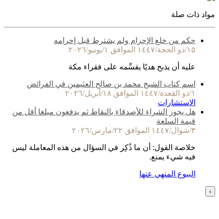
مواد ذات صلة
حكم من خلع الإحرام ولم يشترط قبل إحرامه
١٥/ذو الحجة/١٤٤٧ الموافق ١/يونيو/٢٠٢٦
عليه أن يذبح هديًا يقسِّمه على فقراء مكة
اسم كتاب الشيخ محمد بن صالح العثيمين في الفرائض
١/ذو القعدة/١٤٤٧ الموافق ١٨/أبريل/٢٠٢٦
الاستشارات
هل يجوز الشراء للأصدقاء بالنقاط ثم يدفعون مبلغا أقل من
قيمة السلعة
٣/شوال/١٤٤٧ الموافق ٢٢/مارس/٢٠٢٦
خلاصة القول: أن ما ذُكِر في السؤال من هذه المعاملة ليس
فيه شيء يمنع.
البيوع المنهي عنها
›