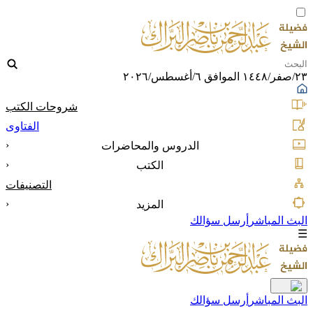
٢٣/صفر/١٤٤٨ الموافق ٦/أغسطس/٢٠٢٦
شروحات الكتب
الفتاوى
‹
الدروس والمحاضرات
‹
الكتب
التصنيفات
‹
المزيد
البث المباشر
أرسل سؤالك
☰
البث المباشر
أرسل سؤالك