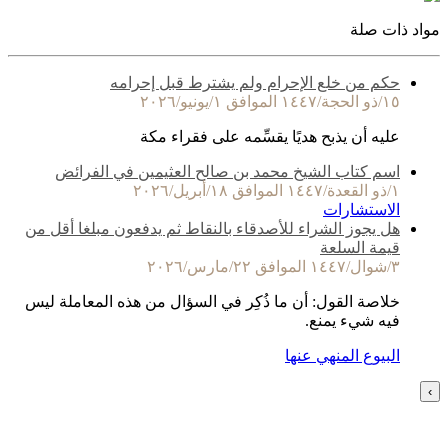
مواد ذات صلة
حكم من خلع الإحرام ولم يشترط قبل إحرامه
١٥/ذو الحجة/١٤٤٧ الموافق ١/يونيو/٢٠٢٦
عليه أن يذبح هديًا يقسِّمه على فقراء مكة
اسم كتاب الشيخ محمد بن صالح العثيمين في الفرائض
١/ذو القعدة/١٤٤٧ الموافق ١٨/أبريل/٢٠٢٦
الاستشارات
هل يجوز الشراء للأصدقاء بالنقاط ثم يدفعون مبلغا أقل من
قيمة السلعة
٣/شوال/١٤٤٧ الموافق ٢٢/مارس/٢٠٢٦
خلاصة القول: أن ما ذُكِر في السؤال من هذه المعاملة ليس
فيه شيء يمنع.
البيوع المنهي عنها
›