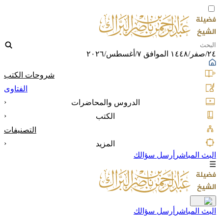
٢٤/صفر/١٤٤٨ الموافق ٧/أغسطس/٢٠٢٦
شروحات الكتب
الفتاوى
‹
الدروس والمحاضرات
‹
الكتب
التصنيفات
‹
المزيد
البث المباشر
أرسل سؤالك
☰
البث المباشر
أرسل سؤالك