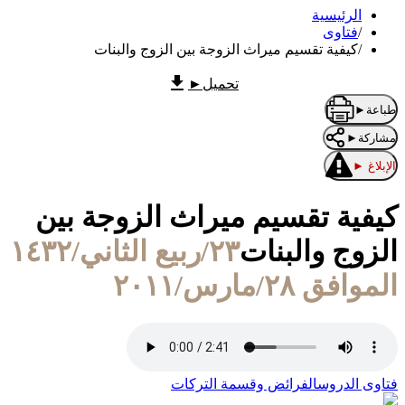
الرئيسية
/
فتاوى
/
كيفية تقسيم ميراث الزوجة بين الزوج والبنات
تحميل
►
طباعة
►
مشاركة
►
الإبلاغ
►
كيفية تقسيم ميراث الزوجة بين
الزوج والبنات
٢٣/ربيع الثاني/١٤٣٢
الموافق ٢٨/مارس/٢٠١١
فتاوى الدروس
الفرائض وقسمة التركات