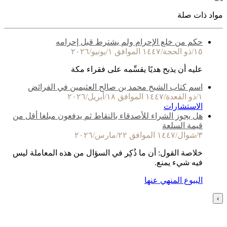
مواد ذات صلة
حكم من خلع الإحرام ولم يشترط قبل إحرامه
١٥/ذو الحجة/١٤٤٧ الموافق ١/يونيو/٢٠٢٦
عليه أن يذبح هديًا يقسِّمه على فقراء مكة
اسم كتاب الشيخ محمد بن صالح العثيمين في الفرائض
١/ذو القعدة/١٤٤٧ الموافق ١٨/أبريل/٢٠٢٦
الاستشارات
هل يجوز الشراء للأصدقاء بالنقاط ثم يدفعون مبلغا أقل من
قيمة السلعة
٣/شوال/١٤٤٧ الموافق ٢٢/مارس/٢٠٢٦
خلاصة القول: أن ما ذُكِر في السؤال من هذه المعاملة ليس
فيه شيء يمنع.
البيوع المنهي عنها
›