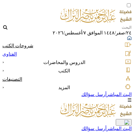
٢٤/صفر/١٤٤٨ الموافق ٧/أغسطس/٢٠٢٦
شروحات الكتب
الفتاوى
‹
الدروس والمحاضرات
‹
الكتب
التصنيفات
‹
المزيد
البث المباشر
أرسل سؤالك
☰
البث المباشر
أرسل سؤالك